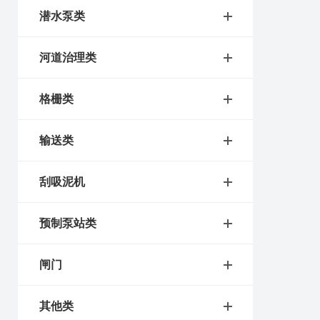
潜水泵类
河道治理类
格栅类
输送类
刮吸泥机
预制泵站类
闸门
其他类