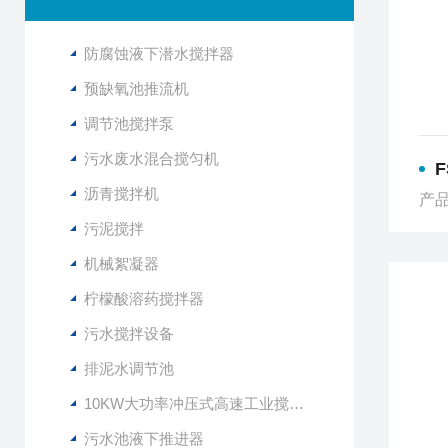
防腐蚀液下潜水搅拌器
预缺氧池推流机
调节池搅拌泵
污水废水混合搅匀机
F
沥青搅拌机
产品
污泥搅拌
机械絮凝器
柠檬酸溶药搅拌器
污水搅拌设备
排泥水调节池
10KW大功率冲压式高速工业搅拌设备
污水池液下推进器