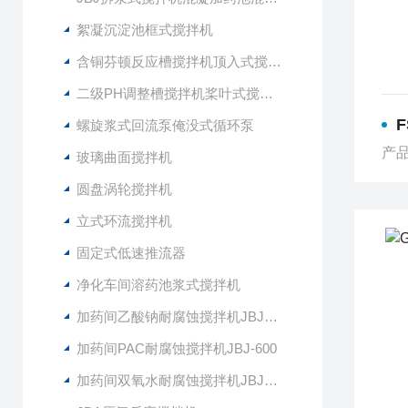
絮凝沉淀池框式搅拌机
含铜芬顿反应槽搅拌机顶入式搅拌器
二级PH调整槽搅拌机桨叶式搅拌器
F
螺旋浆式回流泵俺没式循环泵
产品
玻璃曲面搅拌机
圆盘涡轮搅拌机
立式环流搅拌机
固定式低速推流器
净化车间溶药池浆式搅拌机
加药间乙酸钠耐腐蚀搅拌机JBJ-400
加药间PAC耐腐蚀搅拌机JBJ-600
加药间双氧水耐腐蚀搅拌机JBJ-300