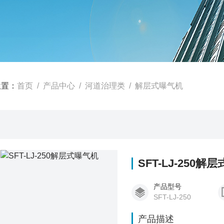
位置：
首页
/
产品中心
/
河道治理类
/
解层式曝气机
SFT-LJ-250解
产品型号
SFT-LJ-250
产品描述