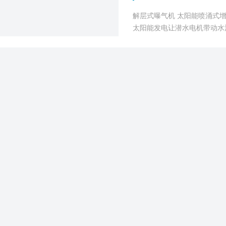
解层式曝气机 太阳能喷涌式
太阳能发电让潜水电机带动水
果。