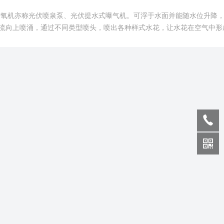
增氧机亦称光伏喷泉泵、光伏提水式曝气机。可浮于水面并能随水位升降
流向上喷涌，通过不同类型喷头，喷出各种样式水花，让水花在空气中形