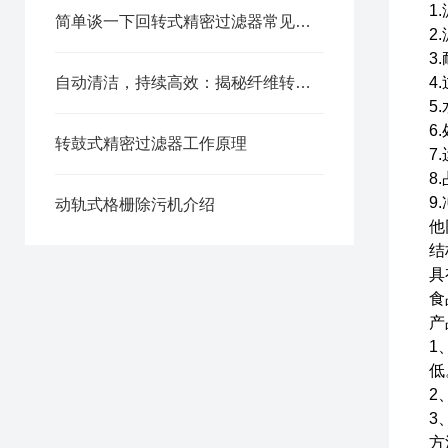
1
简单谈一下回转式精密过滤器常见故障以及排除方法有几种？
2
3
自动清洁，持续高效：揭秘纤维转盘过滤器的魅力
4
5
6
转鼓式精密过滤器工作原理
7
8
9
动轨式格栅除污机介绍
他
结
具
食
产
1
低
2
3
方