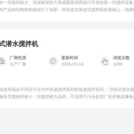
对一些面积较大、池深较深的方形或圆形池而设计开发的新一代搅拌设备
对产品的结构和性能进行了创新，特别是在推进式搅拌机的基础上，地将
体机构、技术性能、搅拌效率、服务面积、适用性等方面更具显著特点，
便、投资省、运行费用低等优点。
流式潜水搅拌机
厂商性质
更新时间
浏览次数
生产厂家
2026-03-14
1498
据使用场合不同还可分为中高速搅拌系列和低速搅拌系列： 浮筒式潜水
服务范围相对较小，但搅拌较为温和，可适用于污水处理厂的厌氧或兼氧