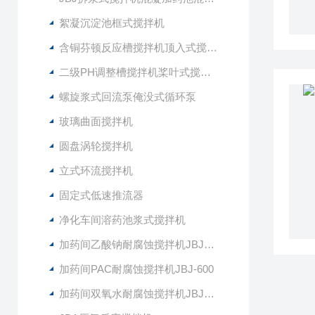
絮凝沉淀池框式搅拌机
含铜芬顿反应槽搅拌机顶入式搅拌器
二级PH调整槽搅拌机桨叶式搅拌器
螺旋浆式回流泵俺没式循环泵
玻璃曲面搅拌机
圆盘涡轮搅拌机
立式环流搅拌机
固定式低速推流器
净化车间溶药池浆式搅拌机
加药间乙酸钠耐腐蚀搅拌机JBJ-400
加药间PAC耐腐蚀搅拌机JBJ-600
加药间双氧水耐腐蚀搅拌机JBJ-300