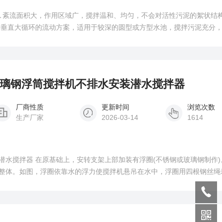
 ⒈紊流面积大，作用区域广，搅拌温和、均匀，不会对活性污泥的絮状结
用垂直大循环的流动方案，适用于较深的圆型或方型水池，搅拌污泥充分
-320玻璃钢浮筒搅拌机不排水安装潜水搅拌器
厂商性质
更新时间
浏览次数
生产厂家
2026-03-14
1614
潜水搅拌器 在原基础上，安转支架上部加装有浮圈(不锈钢或玻璃钢制作)
整体。如图，浮圈依靠水的浮力使搅拌机悬吊在水中，浮圈用四根钢丝绳
或在池塘里设四个锚点固定。安装时将搅拌机和浮圈整体放入水中，并用
另一端分别按四个不同方位固定在池边，水面较大的池塘可设四个锚点定