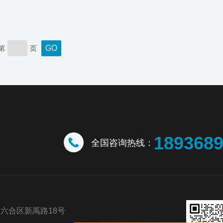
第
页
189368
全国咨询热线：
六合区新禹路18号