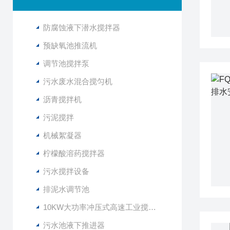
防腐蚀液下潜水搅拌器
预缺氧池推流机
调节池搅拌泵
污水废水混合搅匀机
沥青搅拌机
污泥搅拌
机械絮凝器
柠檬酸溶药搅拌器
污水搅拌设备
排泥水调节池
10KW大功率冲压式高速工业搅拌设备
污水池液下推进器