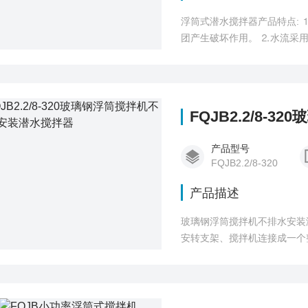
浮筒式潜水搅拌器产品特点:
团产生破坏作用。 ⒉水流采
可达100800平方米。
FQJB2.2/8
产品型号
FQJB2.2/8-320
产品描述
玻璃钢浮筒搅拌机不排水安装
安转支架、搅拌机连接成一个
钢丝绳的另一端固定在池边，
至预定区域，再将四根钢丝绳