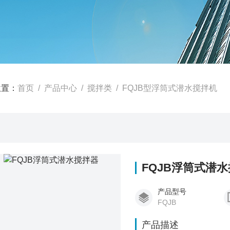
位置：
首页
/
产品中心
/
搅拌类
/
FQJB型浮筒式潜水搅拌机
FQJB浮筒式潜
产品型号
FQJB
产品描述