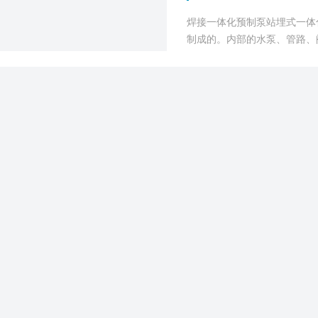
焊接一体化预制泵站埋式一体
制成的。内部的水泵、管路、
厂。是一种使用方便，质量可
化污水提升泵站价格咨询，*