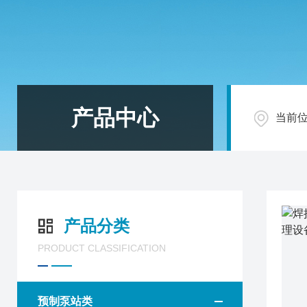
产品中心
当前
产品分类
PRODUCT CLASSIFICATION
预制泵站类