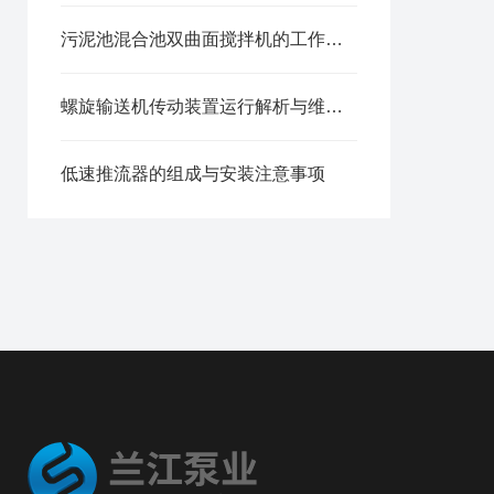
污泥池混合池双曲面搅拌机的工作原理和作用
螺旋输送机传动装置运行解析与维保要点
低速推流器的组成与安装注意事项