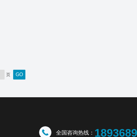
页
189368
全国咨询热线：