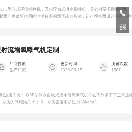
不
胶团产生破坏作用的池深较深的圆形或方形池，进行搅拌而设计的新一代
的基础上，对产品结构和性能进行了创新，特别是在推进式搅拌机的基础
使其在整体结构技术性能、搅拌效率、服务面积、适用性等方面更具显著
w小型射流增氧曝气机定制
厂商性质
更新时间
浏览次数
生产厂家
2026-03-15
1587
机定制适用工况： QSB型深水自吸式潜水射流曝气机可在下列条下下正常连
、介质的PH值在5~9； 3、介质密度不超过1150kg/m3。