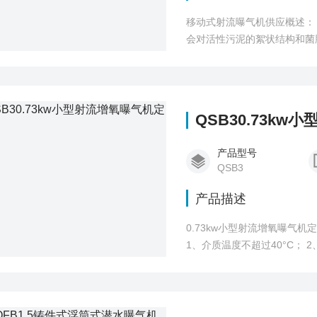
移动式射流曝气机供应概述： LHJ型立式环流搅拌机，又叫浮筒式潜水搅拌机，是针对要求搅拌温和、均匀，
会对活性污泥的絮状结构和菌
备。在总结现有污水搅拌设备
卧式结构改为立式环流结构，
QSB30.73k
产品型号
QSB3
产品描述
0.73kw小型射流增氧曝气
1、介质温度不超过40°C； 2