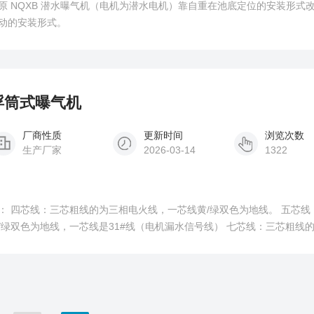
原 NQXB 潜水曝气机（电机为潜水电机）靠自重在池底定位的安装形式
动的安装形式。
式浮筒式曝气机
厂商性质
更新时间
浏览次数
生产厂家
2026-03-14
1322
： 四芯线：三芯粗线的为三相电火线，一芯线黄/绿双色为地线。 五芯线
/绿双色为地线，一芯线是31#线（电机漏水信号线） 七芯线：三芯粗线
，一芯线是31#线（电机漏水信号线），另外两芯线是11#，12线（电机