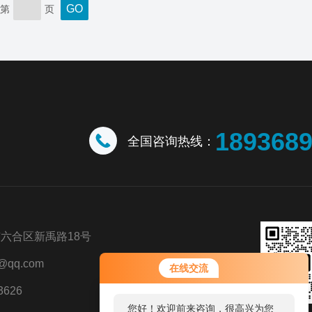
第
页
189368
全国咨询热线：
六合区新禹路18号
您好！欢迎前来咨询，很高兴为您
@qq.com
在线交流
服务，请问您要咨询什么问题呢？
3626
您好，看您停留很久了，是否找到