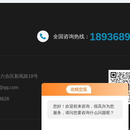
189368
全国咨询热线：
六合区新禹路18号
@qq.com
在线交流
3626
您好！欢迎前来咨询，很高兴为您
服务，请问您要咨询什么问题呢？
您好，看您停留很久了，是否找到
技术支持：
环保在线
管理登陆