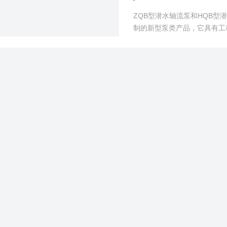
ZQB型潜水轴流泵和HQB型
制的新型泵类产品，它具有工
广泛应用于农田排灌，工矿船