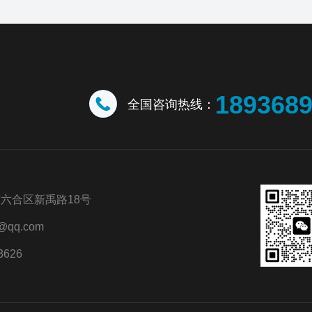
189368
全国咨询热线：
六合区新禹路18号
@qq.com
3626