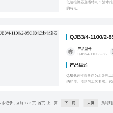
低速推流器直播特点 1.潜水推流器具有结构紧凑、体积小、重量轻。操作维护简单、安装方便快捷、使用寿命长
的特点。
QJB3/4-1100/
产品型号
QJB3/4-1100/2-85
产品描述
QJB低速推流器作为水处理
的均质、流动的工艺要求。它
为混合搅拌系列和低速推流系
6 条记录，当前 1 / 2 页 首页 上一页
下一页
末页
跳转到