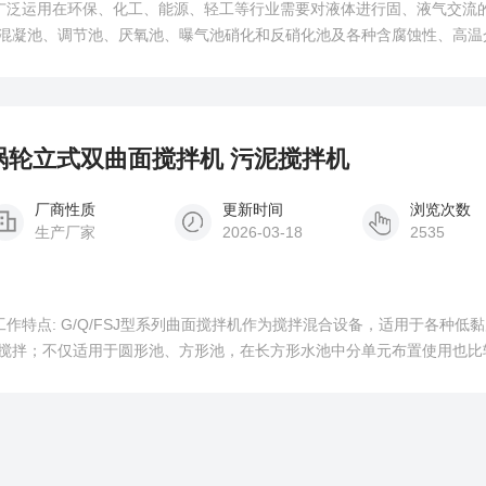
拌机广泛运用在环保、化工、能源、轻工等行业需要对液体进行固、液气交流
混凝池、调节池、厌氧池、曝气池硝化和反硝化池及各种含腐蚀性、高温
5kw涡轮立式双曲面搅拌机 污泥搅拌机
厂商性质
更新时间
浏览次数
生产厂家
2026-03-18
2535
工作特点: G/Q/FSJ型系列曲面搅拌机作为搅拌混合设备，适用于各种低
搅拌；不仅适用于圆形池、方形池，在长方形水池中分单元布置使用也比