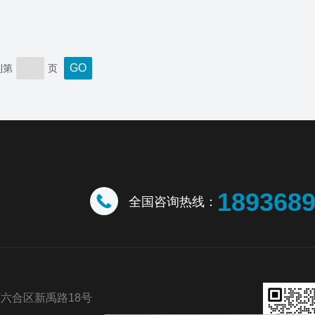
到第
页
189368
全国咨询热线：
六合区新禹路18号