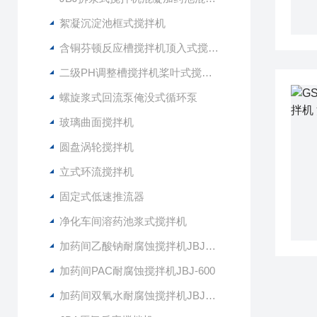
絮凝沉淀池框式搅拌机
含铜芬顿反应槽搅拌机顶入式搅拌器
二级PH调整槽搅拌机桨叶式搅拌器
螺旋浆式回流泵俺没式循环泵
玻璃曲面搅拌机
圆盘涡轮搅拌机
立式环流搅拌机
固定式低速推流器
净化车间溶药池浆式搅拌机
加药间乙酸钠耐腐蚀搅拌机JBJ-400
加药间PAC耐腐蚀搅拌机JBJ-600
加药间双氧水耐腐蚀搅拌机JBJ-300