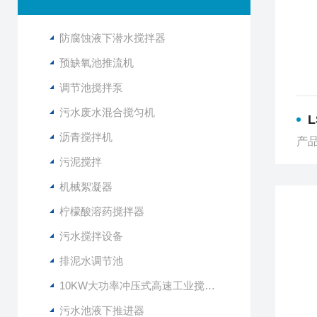
防腐蚀液下潜水搅拌器
预缺氧池推流机
调节池搅拌泵
污水废水混合搅匀机
L
沥青搅拌机
产品
污泥搅拌
机械絮凝器
柠檬酸溶药搅拌器
污水搅拌设备
排泥水调节池
10KW大功率冲压式高速工业搅拌设备
污水池液下推进器