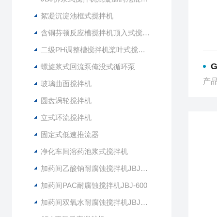
絮凝沉淀池框式搅拌机
含铜芬顿反应槽搅拌机顶入式搅拌器
二级PH调整槽搅拌机桨叶式搅拌器
G
螺旋浆式回流泵俺没式循环泵
产品
玻璃曲面搅拌机
圆盘涡轮搅拌机
立式环流搅拌机
固定式低速推流器
净化车间溶药池浆式搅拌机
加药间乙酸钠耐腐蚀搅拌机JBJ-400
加药间PAC耐腐蚀搅拌机JBJ-600
加药间双氧水耐腐蚀搅拌机JBJ-300