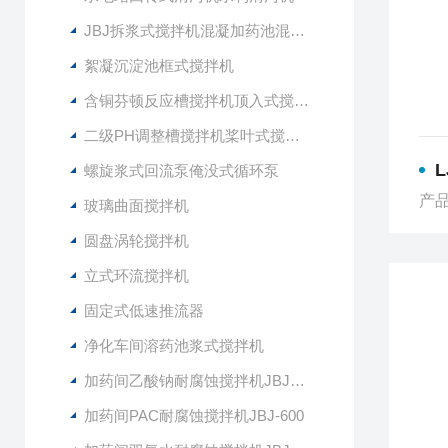
JBJ拆浆式搅拌机混凝加药池混合型搅拌器
絮凝沉淀池框式搅拌机
含铜芬顿反应槽搅拌机顶入式搅拌器
二级PH调整槽搅拌机桨叶式搅拌器
L
螺旋浆式回流泵俺没式循环泵
产品
玻璃曲面搅拌机
圆盘涡轮搅拌机
立式环流搅拌机
固定式低速推流器
净化车间溶药池浆式搅拌机
加药间乙酸钠耐腐蚀搅拌机JBJ-400
加药间PAC耐腐蚀搅拌机JBJ-600