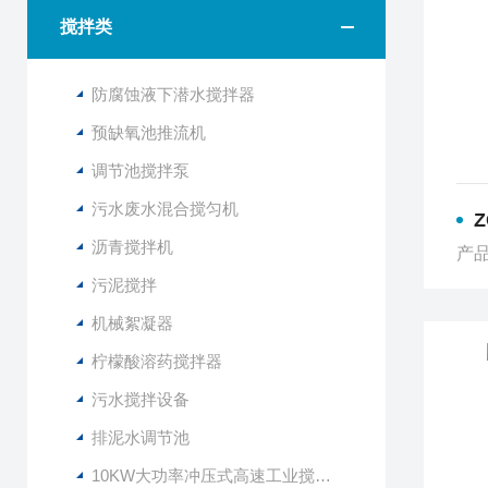
搅拌类
防腐蚀液下潜水搅拌器
预缺氧池推流机
调节池搅拌泵
污水废水混合搅匀机
Z
沥青搅拌机
产品
污泥搅拌
机械絮凝器
柠檬酸溶药搅拌器
污水搅拌设备
排泥水调节池
10KW大功率冲压式高速工业搅拌设备