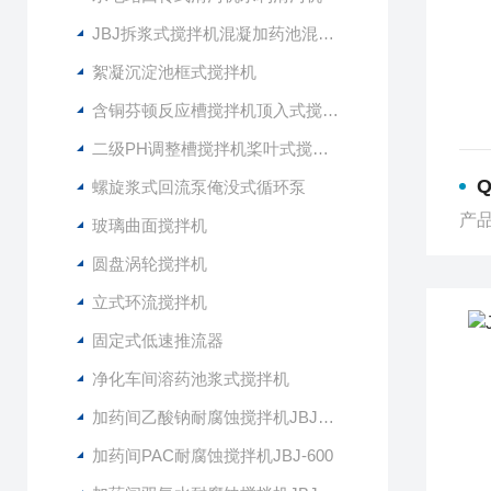
JBJ拆浆式搅拌机混凝加药池混合型搅拌器
絮凝沉淀池框式搅拌机
含铜芬顿反应槽搅拌机顶入式搅拌器
二级PH调整槽搅拌机桨叶式搅拌器
螺旋浆式回流泵俺没式循环泵
产品
玻璃曲面搅拌机
圆盘涡轮搅拌机
立式环流搅拌机
固定式低速推流器
净化车间溶药池浆式搅拌机
加药间乙酸钠耐腐蚀搅拌机JBJ-400
加药间PAC耐腐蚀搅拌机JBJ-600