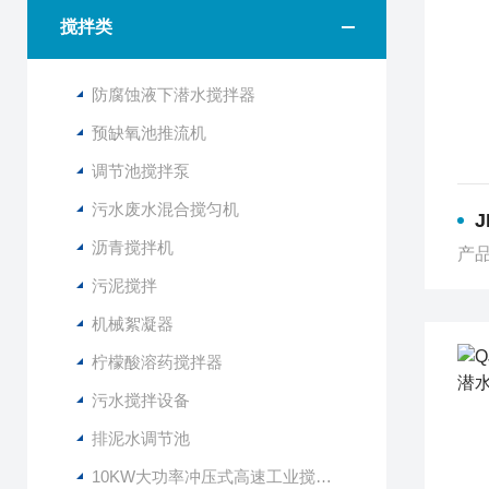
搅拌类
防腐蚀液下潜水搅拌器
预缺氧池推流机
调节池搅拌泵
污水废水混合搅匀机
J
沥青搅拌机
产品
污泥搅拌
机械絮凝器
柠檬酸溶药搅拌器
污水搅拌设备
排泥水调节池
10KW大功率冲压式高速工业搅拌设备