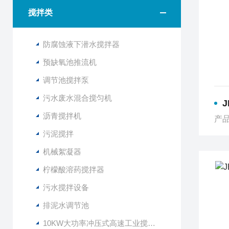
搅拌类
防腐蚀液下潜水搅拌器
预缺氧池推流机
调节池搅拌泵
污水废水混合搅匀机
J
沥青搅拌机
产品
污泥搅拌
机械絮凝器
柠檬酸溶药搅拌器
污水搅拌设备
排泥水调节池
10KW大功率冲压式高速工业搅拌设备