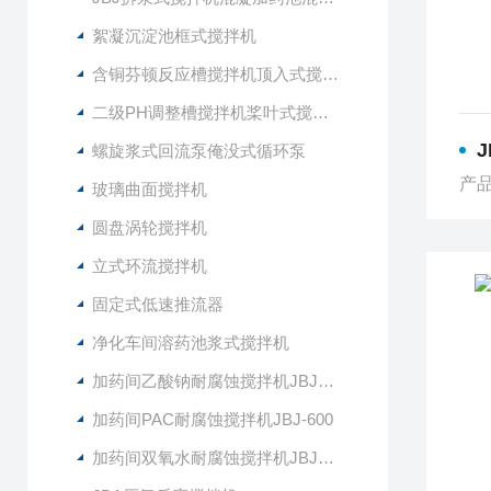
絮凝沉淀池框式搅拌机
含铜芬顿反应槽搅拌机顶入式搅拌器
二级PH调整槽搅拌机桨叶式搅拌器
螺旋浆式回流泵俺没式循环泵
产品
玻璃曲面搅拌机
圆盘涡轮搅拌机
立式环流搅拌机
固定式低速推流器
净化车间溶药池浆式搅拌机
加药间乙酸钠耐腐蚀搅拌机JBJ-400
加药间PAC耐腐蚀搅拌机JBJ-600
加药间双氧水耐腐蚀搅拌机JBJ-300