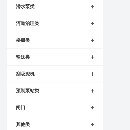
潜水泵类
河道治理类
格栅类
输送类
刮吸泥机
预制泵站类
闸门
其他类