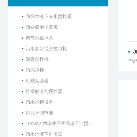
防腐蚀液下潜水搅拌器
预缺氧池推流机
调节池搅拌泵
污水废水混合搅匀机
沥青搅拌机
产品
污泥搅拌
机械絮凝器
柠檬酸溶药搅拌器
污水搅拌设备
排泥水调节池
10KW大功率冲压式高速工业搅拌设备
污水池液下推进器