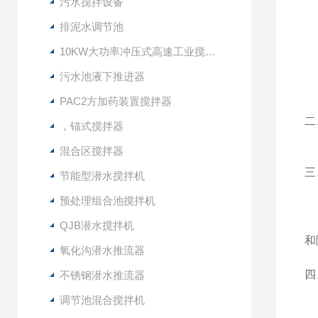
污水搅拌设备
1
2
排泥水调节池
3
10KW大功率冲压式高速工业搅拌设备
4
5
污水池液下推进器
PAC2方加药装置搅拌器
二
，锚式搅拌器
混合区搅拌器
三
节能型潜水搅拌机
预处理组合池搅拌机
混
低
QJB潜水搅拌机
和
氧化沟潜水推流器
四
不锈钢潜水推流器
调节池混合搅拌机
Q