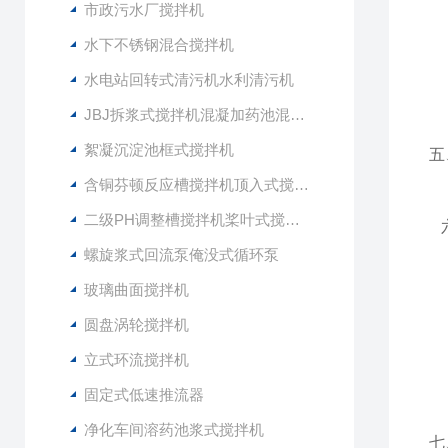
市政污水厂搅拌机
1
2
水下不锈钢混合搅拌机
3
水电站回转式清污机水利清污机
4
JBJ拆浆式搅拌机混凝加药池混合型搅拌器
絮凝沉淀池框式搅拌机
五
含铜芬顿反应槽搅拌机顶入式搅拌器
二级PH调整槽搅拌机桨叶式搅拌器
六
为
螺旋浆式回流泵俺没式循环泵
玻璃曲面搅拌机
圆盘涡轮搅拌机
4
立式环流搅拌机
5
固定式低速推流器
6
净化车间溶药池浆式搅拌机
七