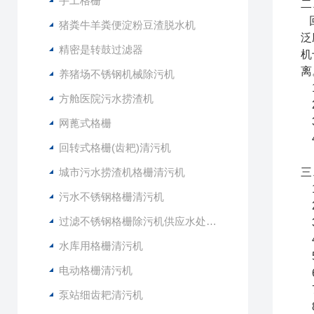
手工格栅
二
回
猪粪牛羊粪便淀粉豆渣脱水机
泛
精密是转鼓过滤器
机
离
养猪场不锈钢机械除污机
1
方舱医院污水捞渣机
2
3
网蓖式格栅
4
回转式格栅(齿耙)清污机
城市污水捞渣机格栅清污机
三
1
污水不锈钢格栅清污机
2
过滤不锈钢格栅除污机供应水处理设备
3
4
水库用格栅清污机
5
电动格栅清污机
6
7
泵站细齿耙清污机
8