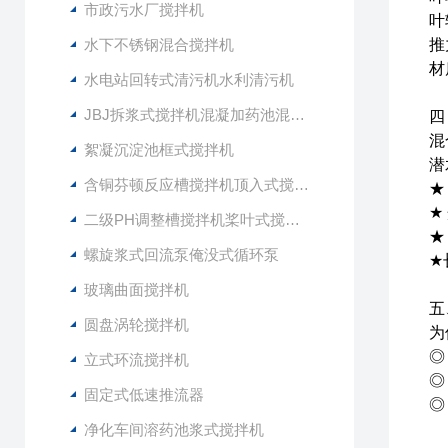
市政污水厂搅拌机
叶
水下不锈钢混合搅拌机
推
材
水电站回转式清污机水利清污机
JBJ拆浆式搅拌机混凝加药池混合型搅拌器
四
混
絮凝沉淀池框式搅拌机
潜
含铜芬顿反应槽搅拌机顶入式搅拌器
★
★
二级PH调整槽搅拌机桨叶式搅拌器
★
螺旋浆式回流泵俺没式循环泵
★
玻璃曲面搅拌机
五
圆盘涡轮搅拌机
为
◎
立式环流搅拌机
◎
固定式低速推流器
◎
净化车间溶药池浆式搅拌机