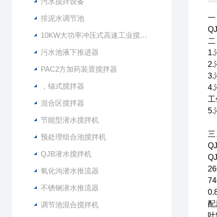
污水搅拌设备
一
排泥水调节池
Q
10KW大功率冲压式高速工业搅拌设备
二
污水池液下推进器
1
2
PAC2方加药装置搅拌器
3
，锚式搅拌器
4
工
混合区搅拌器
5
节能型潜水搅拌机
三
预处理组合池搅拌机
QJ
QJB潜水搅拌机
Q
2
氧化沟潜水推流器
7
不锈钢潜水推流器
0
配
调节池混合搅拌机
叶