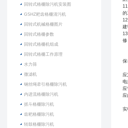
回转式格栅除污机安装图
1
的
GSHZ耙齿格栅清污机
1
回转式机械格栅图片
建
1
回转式格栅参数
修
回转式格栅机组成
回转式格栅工作原理
保
水力筛
微滤机
应
电
钢丝绳牵引格栅除污机
应
内进流格栅除污机
应
抓斗格栅除污机
实
齿耙格栅除污机
转鼓格栅除污机