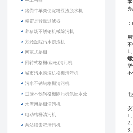
手工格栅
本
办
猪粪牛羊粪便淀粉豆渣脱水机
精密是转鼓过滤器
：
养猪场不锈钢机械除污机
用
方舱医院污水捞渣机
不
1
网蓖式格栅
螺
回转式格栅(齿耙)清污机
型
城市污水捞渣机格栅清污机
不
污水不锈钢格栅清污机
过滤不锈钢格栅除污机供应水处理设备
电
水库用格栅清污机
安
电动格栅清污机
1
2
泵站细齿耙清污机
3