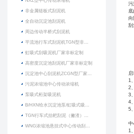
NXZ型中心传动浓缩机
污
非金属链板式刮泥机
底
向
全自动沉淀池刮泥机
刮
周边传动半桥式刮泥机
平流池行车式刮泥机TGN型非标定制
虹吸式刮吸泥机厂家非标定制
高密度沉淀池刮泥机厂家非标定制
启
沉淀池中心刮泥机ZCGN型厂家供应
1
污泥浓缩池中心传动浓缩机
2
泵吸式桁架吸泥机
3
4
B/HXN给水沉淀池泵/虹吸式吸泥机
5
TGN行车式抬耙刮泥（撇渣）机行车式刮吸泥机
中
WNG浓缩池悬挂式中心传动刮泥机
1