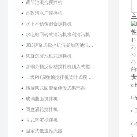
调节池混合搅拌机
市政污水厂搅拌机
主
水下不锈钢混合搅拌机
性
水电站回转式清污机水利清污机
1
JBJ拆浆式搅拌机混凝加药池混合型搅拌器
2
3
絮凝沉淀池框式搅拌机
4
含铜芬顿反应槽搅拌机顶入式搅拌器
的
安
二级PH调整槽搅拌机桨叶式搅拌器
a
螺旋浆式回流泵俺没式循环泵
b
玻璃曲面搅拌机
圆盘涡轮搅拌机
c
立式环流搅拌机
d
固定式低速推流器
2