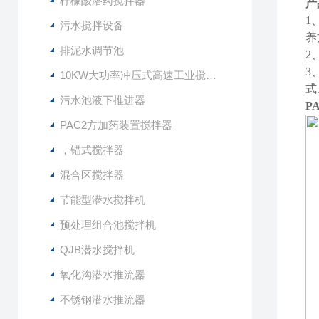
柠檬酸溶药搅拌器
产
1
污水搅拌设备
养
排泥水调节池
2
3
10KW大功率冲压式高速工业搅拌设备
式
污水池液下推进器
P
PAC2方加药装置搅拌器
，锚式搅拌器
混合区搅拌器
节能型潜水搅拌机
预处理组合池搅拌机
QJB潜水搅拌机
氧化沟潜水推流器
不锈钢潜水推流器