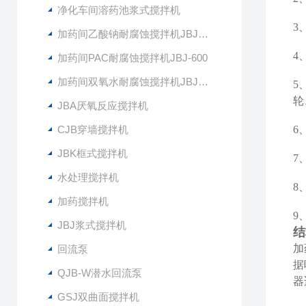
净化车间溶药池浆式搅拌机
3
加药间乙酸钠耐腐蚀搅拌机JBJ-400
4
加药间PAC耐腐蚀搅拌机JBJ-600
加药间双氧水耐腐蚀搅拌机JBJ-300
5
轮
JBA厌氧反应搅拌机
CJB穿墙搅拌机
6
JBK框式搅拌机
7
水处理搅拌机
8
加药搅拌机
9
JBJ浆式搅拌机
结
加
回流泵
据
QJB-W潜水回流泵
器
GSJ双曲面搅拌机