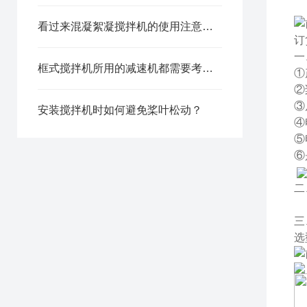
看过来混凝絮凝搅拌机的使用注意事项分享
订
一
框式搅拌机所用的减速机都需要考虑哪些因素？
①
②
③
安装搅拌机时如何避免桨叶松动？
④
⑤
⑥
二
三
选