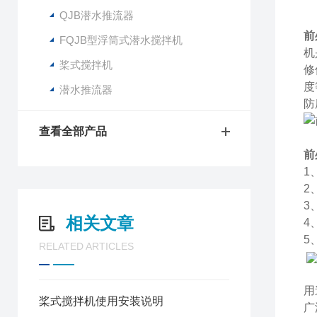
QJB潜水推流器
前
FQJB型浮筒式潜水搅拌机
机
桨式搅拌机
修
度
潜水推流器
防
查看全部产品
前
1
2
3
相关文章
4
5
RELATED ARTICLES
用
桨式搅拌机使用安装说明
广