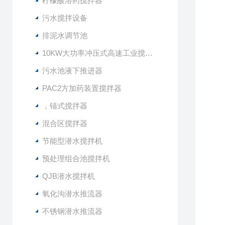
柠檬酸溶药搅拌器
污水搅拌设备
排泥水调节池
10KW大功率冲压式高速工业搅拌设备
污水池液下推进器
PAC2方加药装置搅拌器
，锚式搅拌器
混合区搅拌器
节能型潜水搅拌机
预处理组合池搅拌机
QJB潜水搅拌机
氧化沟潜水推流器
不锈钢潜水推流器