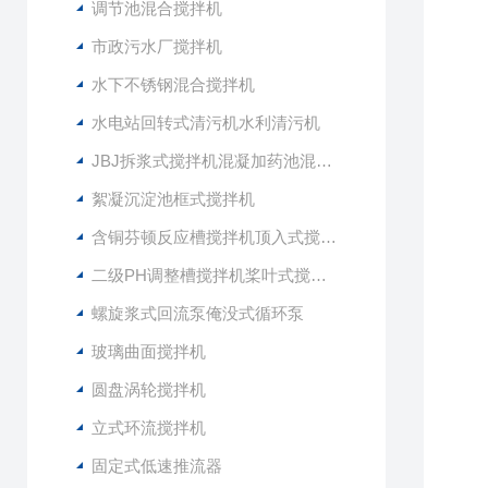
调节池混合搅拌机
市政污水厂搅拌机
水下不锈钢混合搅拌机
水电站回转式清污机水利清污机
JBJ拆浆式搅拌机混凝加药池混合型搅拌器
絮凝沉淀池框式搅拌机
含铜芬顿反应槽搅拌机顶入式搅拌器
二级PH调整槽搅拌机桨叶式搅拌器
螺旋浆式回流泵俺没式循环泵
玻璃曲面搅拌机
圆盘涡轮搅拌机
立式环流搅拌机
固定式低速推流器