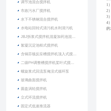
调节池混合搅拌机
1
市政污水厂搅拌机
2
3
水下不锈钢混合搅拌机
4
水电站回转式清污机水利清污机
的
JBJ拆浆式搅拌机混凝加药池混合型搅拌器
絮凝沉淀池框式搅拌机
含铜芬顿反应槽搅拌机顶入式搅拌器
二级PH调整槽搅拌机桨叶式搅拌器
螺旋浆式回流泵俺没式循环泵
玻璃曲面搅拌机
圆盘涡轮搅拌机
立式环流搅拌机
固定式低速推流器