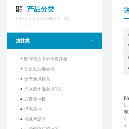
产品分类
PRODUCT CLASSIFICATION
搅拌类
防腐蚀液下潜水搅拌器
预缺氧池推流机
调节池搅拌泵
污水废水混合搅匀机
P
沥青搅拌机
1
污泥搅拌
养
2
机械絮凝器
3