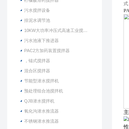
柠檬酸溶药搅拌器
式
污水搅拌设备
P
排泥水调节池
10KW大功率冲压式高速工业搅拌设备
污水池液下推进器
PAC2方加药装置搅拌器
，锚式搅拌器
混合区搅拌器
节能型潜水搅拌机
预处理组合池搅拌机
QJB潜水搅拌机
氧化沟潜水推流器
主
不锈钢潜水推流器
性