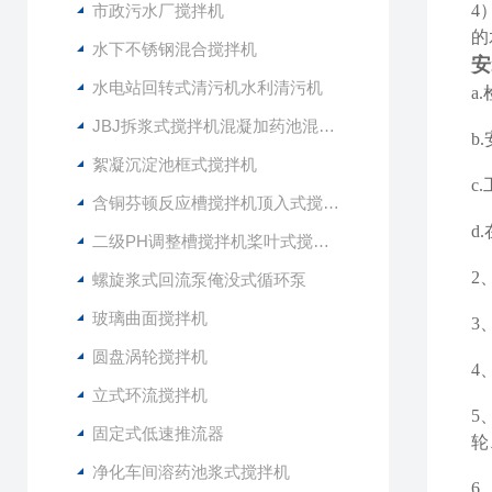
市政污水厂搅拌机
4
的
水下不锈钢混合搅拌机
安
水电站回转式清污机水利清污机
a
JBJ拆浆式搅拌机混凝加药池混合型搅拌器
b
絮凝沉淀池框式搅拌机
c
含铜芬顿反应槽搅拌机顶入式搅拌器
d
二级PH调整槽搅拌机桨叶式搅拌器
2
螺旋浆式回流泵俺没式循环泵
玻璃曲面搅拌机
3
圆盘涡轮搅拌机
4
立式环流搅拌机
5
固定式低速推流器
轮
净化车间溶药池浆式搅拌机
6