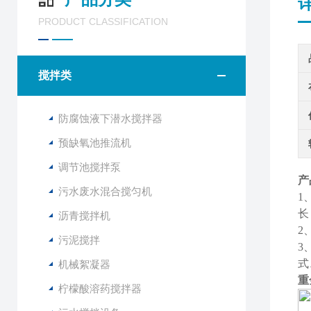
PRODUCT CLASSIFICATION
搅拌类
防腐蚀液下潜水搅拌器
预缺氧池推流机
调节池搅拌泵
产
污水废水混合搅匀机
1
长
沥青搅拌机
2
污泥搅拌
3
式
机械絮凝器
重
柠檬酸溶药搅拌器