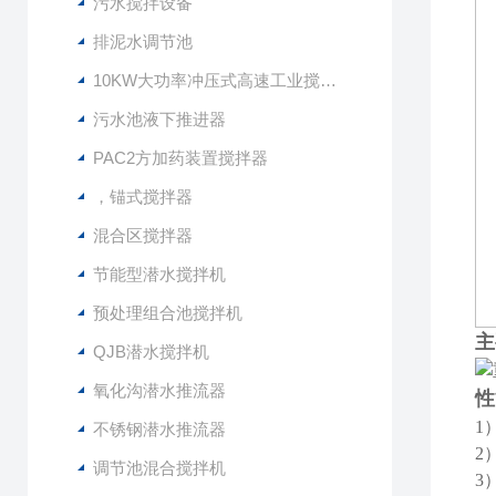
污水搅拌设备
排泥水调节池
10KW大功率冲压式高速工业搅拌设备
污水池液下推进器
PAC2方加药装置搅拌器
，锚式搅拌器
混合区搅拌器
节能型潜水搅拌机
预处理组合池搅拌机
主
QJB潜水搅拌机
氧化沟潜水推流器
性
1
不锈钢潜水推流器
2
调节池混合搅拌机
3