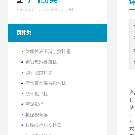
PRODUCT CLASSIFICATION
搅拌类
防腐蚀液下潜水搅拌器
预缺氧池推流机
调节池搅拌泵
污水废水混合搅匀机
产
沥青搅拌机
1
污泥搅拌
修
2
机械絮凝器
3
柠檬酸溶药搅拌器
式