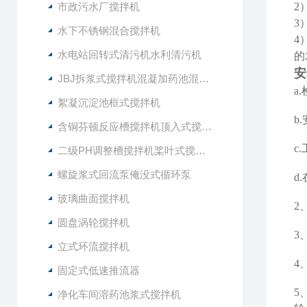
市政污水厂搅拌机
2
3
水下不锈钢混合搅拌机
4
水电站回转式清污机水利清污机
的
安
JBJ拆浆式搅拌机混凝加药池混合型搅拌器
a
絮凝沉淀池框式搅拌机
b
含铜芬顿反应槽搅拌机顶入式搅拌器
c
二级PH调整槽搅拌机桨叶式搅拌器
螺旋浆式回流泵俺没式循环泵
d
玻璃曲面搅拌机
2
圆盘涡轮搅拌机
3
立式环流搅拌机
4
固定式低速推流器
5
净化车间溶药池浆式搅拌机