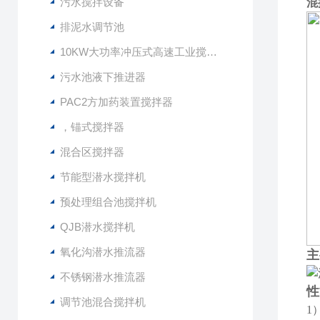
污水搅拌设备
混
排泥水调节池
10KW大功率冲压式高速工业搅拌设备
污水池液下推进器
PAC2方加药装置搅拌器
，锚式搅拌器
混合区搅拌器
节能型潜水搅拌机
预处理组合池搅拌机
QJB潜水搅拌机
氧化沟潜水推流器
主
不锈钢潜水推流器
性
调节池混合搅拌机
1