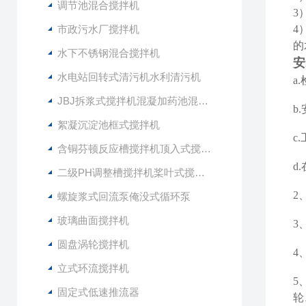
调节池混合搅拌机
3
市政污水厂搅拌机
4
的
水下不锈钢混合搅拌机
安
水电站回转式清污机水利清污机
a
JBJ拆浆式搅拌机混凝加药池混合型搅拌器
b
絮凝沉淀池框式搅拌机
c
含铜芬顿反应槽搅拌机顶入式搅拌器
d
二级PH调整槽搅拌机桨叶式搅拌器
2
螺旋浆式回流泵俺没式循环泵
玻璃曲面搅拌机
3
圆盘涡轮搅拌机
4
立式环流搅拌机
5
固定式低速推流器
轮