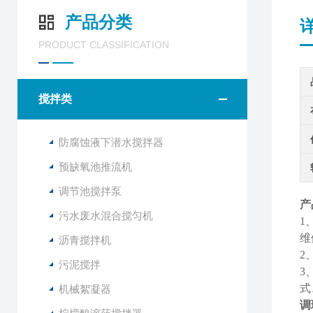
产品分类
PRODUCT CLASSIFICATION
搅拌类
防腐蚀液下潜水搅拌器
预缺氧池推流机
调节池搅拌泵
产
污水废水混合搅匀机
1
维
沥青搅拌机
2
污泥搅拌
3
式
机械絮凝器
调