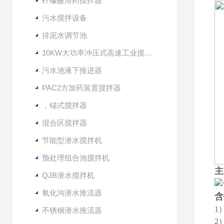
柠檬酸溶药搅拌器
污水搅拌设备
排泥水调节池
10KW大功率冲压式高速工业搅拌设备
污水池液下推进器
PAC2方加药装置搅拌器
，锚式搅拌器
混合区搅拌器
节能型潜水搅拌机
预处理组合池搅拌机
主
QJB潜水搅拌机
氧化沟潜水推流器
含
1
不锈钢潜水推流器
2