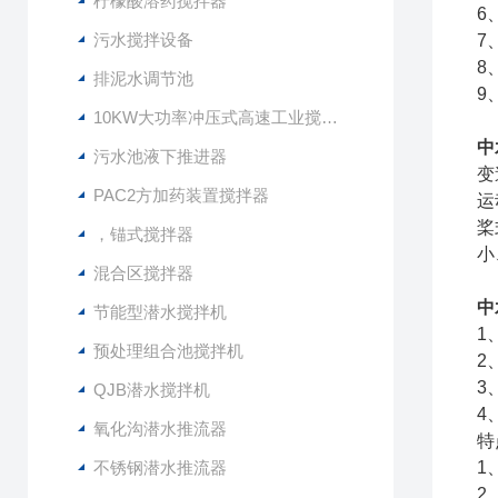
柠檬酸溶药搅拌器
6
污水搅拌设备
7
8
排泥水调节池
9
10KW大功率冲压式高速工业搅拌设备
中
污水池液下推进器
变
PAC2方加药装置搅拌器
运
桨
，锚式搅拌器
小
混合区搅拌器
中
节能型潜水搅拌机
1
预处理组合池搅拌机
2
3
QJB潜水搅拌机
4
氧化沟潜水推流器
特
不锈钢潜水推流器
1
2