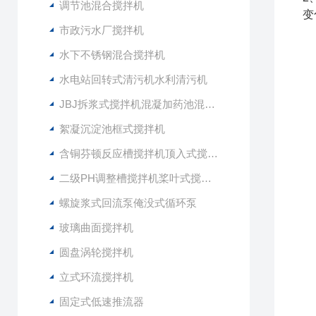
调节池混合搅拌机
变
市政污水厂搅拌机
水下不锈钢混合搅拌机
水电站回转式清污机水利清污机
JBJ拆浆式搅拌机混凝加药池混合型搅拌器
絮凝沉淀池框式搅拌机
含铜芬顿反应槽搅拌机顶入式搅拌器
二级PH调整槽搅拌机桨叶式搅拌器
螺旋浆式回流泵俺没式循环泵
玻璃曲面搅拌机
圆盘涡轮搅拌机
立式环流搅拌机
固定式低速推流器