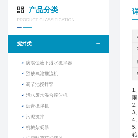
产品分类
PRODUCT CLASSIFICATION
搅拌类
防腐蚀液下潜水搅拌器
预缺氧池推流机
调节池搅拌泵
1
污水废水混合搅匀机
雨
2
沥青搅拌机
3
污泥搅拌
4
5
机械絮凝器
轮