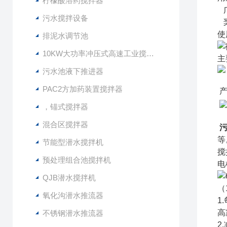
柠檬酸溶药搅拌器
广
污水搅拌设备
桨
使
排泥水调节池
10KW大功率冲压式高速工业搅拌设备
主
污水池液下推进器
PAC2方加药装置搅拌器
产
，锚式搅拌器
混合区搅拌器
等
节能型潜水搅拌机
搅
预处理组合池搅拌机
电
QJB潜水搅拌机
（
氧化沟潜水推流器
1
高
不锈钢潜水推流器
2