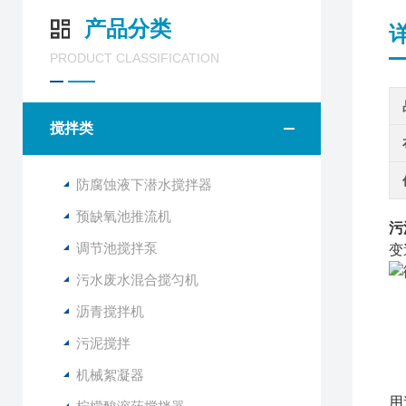
产品分类
PRODUCT CLASSIFICATION
搅拌类
防腐蚀液下潜水搅拌器
预缺氧池推流机
污
调节池搅拌泵
变
污水废水混合搅匀机
沥青搅拌机
污泥搅拌
机械絮凝器
用