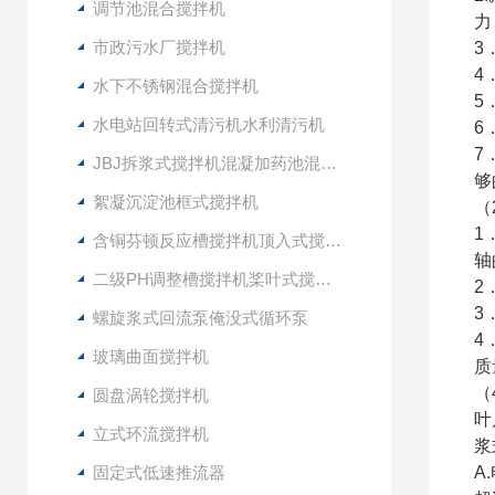
调节池混合搅拌机
力
市政污水厂搅拌机
3
4
水下不锈钢混合搅拌机
5
水电站回转式清污机水利清污机
6
7
JBJ拆浆式搅拌机混凝加药池混合型搅拌器
够
絮凝沉淀池框式搅拌机
（
1
含铜芬顿反应槽搅拌机顶入式搅拌器
轴
二级PH调整槽搅拌机桨叶式搅拌器
2
3
螺旋浆式回流泵俺没式循环泵
4
玻璃曲面搅拌机
质
（
圆盘涡轮搅拌机
叶
立式环流搅拌机
浆
固定式低速推流器
A