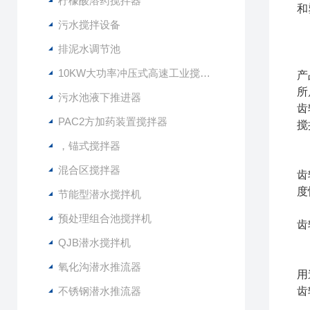
柠檬酸溶药搅拌器
和
污水搅拌设备
排泥水调节池
10KW大功率冲压式高速工业搅拌设备
产
所
污水池液下推进器
齿
PAC2方加药装置搅拌器
搅
，锚式搅拌器
混合区搅拌器
齿
度
节能型潜水搅拌机
预处理组合池搅拌机
齿
QJB潜水搅拌机
氧化沟潜水推流器
用
不锈钢潜水推流器
齿