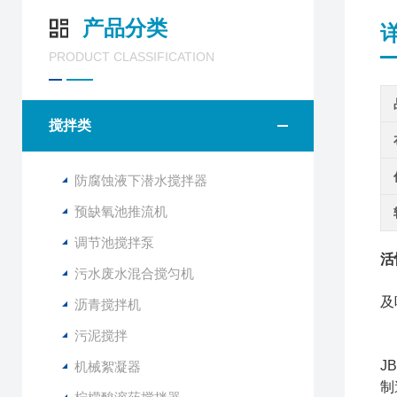
产品分类
PRODUCT CLASSIFICATION
搅拌类
防腐蚀液下潜水搅拌器
预缺氧池推流机
调节池搅拌泵
活
污水废水混合搅匀机
J
及
沥青搅拌机
污泥搅拌
J
机械絮凝器
制