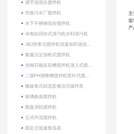
调节池混合搅拌机
市政污水厂搅拌机
主
齿
水下不锈钢混合搅拌机
产
水电站回转式清污机水利清污机
JBJ拆浆式搅拌机混凝加药池混合型搅拌器
絮凝沉淀池框式搅拌机
含铜芬顿反应槽搅拌机顶入式搅拌器
二级PH调整槽搅拌机桨叶式搅拌器
螺旋浆式回流泵俺没式循环泵
玻璃曲面搅拌机
圆盘涡轮搅拌机
立式环流搅拌机
固定式低速推流器