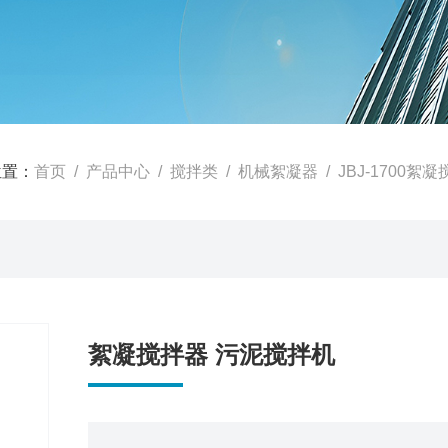
位置：
首页
/
产品中心
/
搅拌类
/
机械絮凝器
/ JBJ-1700
絮凝搅拌器 污泥搅拌机