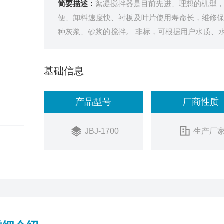
简要描述：
絮凝搅拌器是目前先进、理想的机型
便、卸料速度快、衬板及叶片使用寿命长，维修
种灰浆、砂浆的搅拌。 非标，可根据用户水质、
减速机有国产、进口或者摆线针、齿轮减速多种选
基础信息
产品型号
厂商性质
JBJ-1700
生产厂