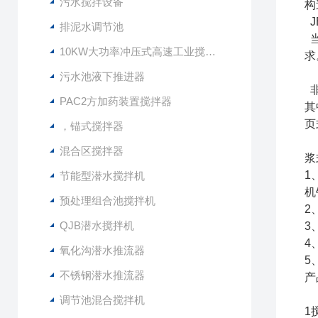
污水搅拌设备
构
J
排泥水调节池
当
10KW大功率冲压式高速工业搅拌设备
求
污水池液下推进器
非
PAC2方加药装置搅拌器
其
页
，锚式搅拌器
混合区搅拌器
浆
1
节能型潜水搅拌机
机
预处理组合池搅拌机
2
QJB潜水搅拌机
3
4
氧化沟潜水推流器
5
不锈钢潜水推流器
产
调节池混合搅拌机
1