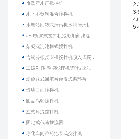
市政污水厂搅拌机
2
3
水下不锈钢混合搅拌机
4
水电站回转式清污机水利清污机
5
JBJ拆浆式搅拌机混凝加药池混合型搅拌器
絮凝沉淀池框式搅拌机
含铜芬顿反应槽搅拌机顶入式搅拌器
二级PH调整槽搅拌机桨叶式搅拌器
螺旋浆式回流泵俺没式循环泵
玻璃曲面搅拌机
圆盘涡轮搅拌机
立式环流搅拌机
固定式低速推流器
净化车间溶药池浆式搅拌机