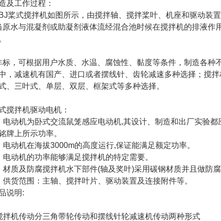
造及工作过程：
BJ桨式搅拌机如图所示，由搅拌轴、搅拌桨叶、机座和驱动装
原水与混凝剂或助凝剂液体流经混合池时候在搅拌机的排液作
。
标，可根据用户水质、水温、腐蚀性、黏度等条件，制造各种
中，减速机有国产、进口或者摆线针、齿轮减速多种选择；搅拌
式、三叶式、单层、双层、框架式等多种选择。
式搅拌机驱动电机：
、电动机为卧式交流鼠笼感应电动机,其设计、制造和出厂实验都应符
铭牌上所示功率。
、电动机在海拔3000m的高度运行,保证能满足额定功率。
、电动机的功率能够满足搅拌机的特定需要。
、材质及防腐搅拌机水下部件(轴及奖叶)采用碳钢材质并且做防
、供货范围：主轴、搅拌叶片、驱动装置及连接附件等。
品说明:
搅拌机传动分三角带轮传动和摆线针轮减速机传动两种形式