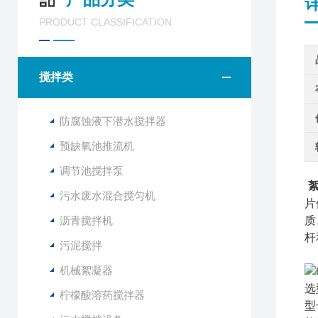
PRODUCT CLASSIFICATION
搅拌类
防腐蚀液下潜水搅拌器
预缺氧池推流机
调节池搅拌泵
污水废水混合搅匀机
片
沥青搅拌机
质
杆
污泥搅拌
机械絮凝器
选
柠檬酸溶药搅拌器
型