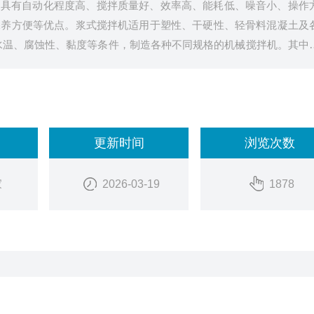
，具有自动化程度高、搅拌质量好、效率高、能耗低、噪音小、操作
保养方便等优点。浆式搅拌机适用于塑性、干硬性、轻骨料混凝土及
水温、腐蚀性、黏度等条件，制造各种不同规格的机械搅拌机。其中
择；搅拌杆和搅拌浆叶有不锈钢、碳钢防腐和塑料等多种材
更新时间
浏览次数
家
2026-03-19
1878