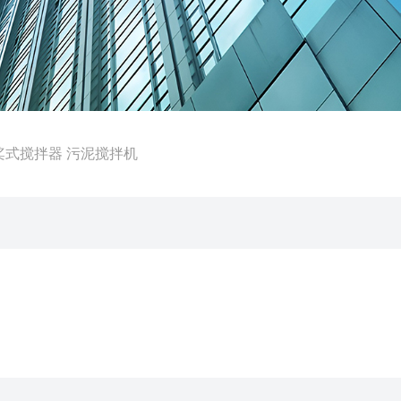
0平桨式搅拌器 污泥搅拌机