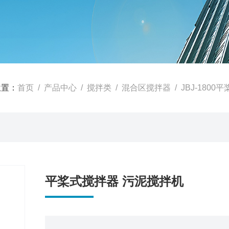
位置：
首页
/
产品中心
/
搅拌类
/
混合区搅拌器
/ JBJ-180
平桨式搅拌器 污泥搅拌机