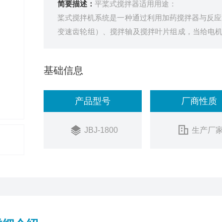
简要描述：
平桨式搅拌器适用用途：
桨式搅拌机系统是一种通过利用加药搅拌器与反应
变速齿轮组）、搅拌轴及搅拌叶片组成，当给电
动反应池内水流运动从而使反应池内药剂与水充
效率。
基础信息
产品型号
厂商性质
JBJ-1800
生产厂