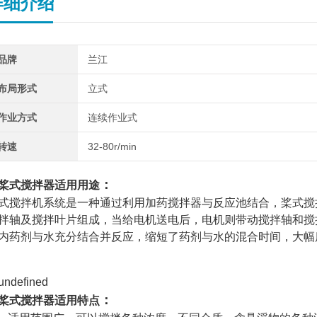
详细介绍
品牌
兰江
布局形式
立式
作业方式
连续作业式
转速
32-80r/min
：
桨式搅拌器
适用
用途
式搅拌机系统是一种通过利用加药搅拌器与反应池结合，桨式搅
拌轴及搅拌叶片组成，当给电机送电后，电机则带动搅拌轴和搅
内药剂与水充分结合并反应，缩短了药剂与水的混合时间，大幅
：
桨式搅拌器
适用
特点