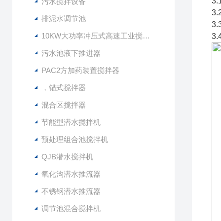
3
污水搅拌设备
3
排泥水调节池
3
10KW大功率冲压式高速工业搅拌设备
3
污水池液下推进器
PAC2方加药装置搅拌器
，锚式搅拌器
混合区搅拌器
节能型潜水搅拌机
预处理组合池搅拌机
QJB潜水搅拌机
氧化沟潜水推流器
不锈钢潜水推流器
调节池混合搅拌机