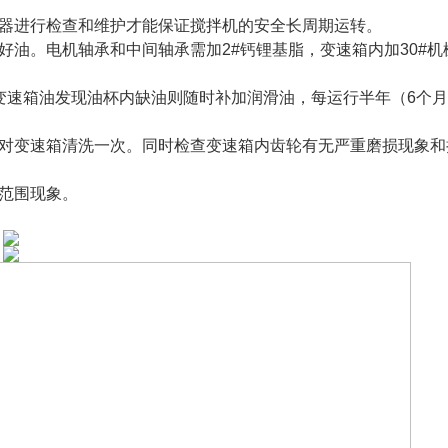
拌器进行检查和维护才能保证搅拌机的安全长周期运转。
好油。电机轴承和中间轴承需加2#钙锂基脂，变速箱内加30#机
变速箱油发现油杯内缺油则随时补加润滑油，每运行半年（6个
剂对变速箱清洗一次。同时检查变速箱内齿轮有无严重磨损现象和
超范围现象。