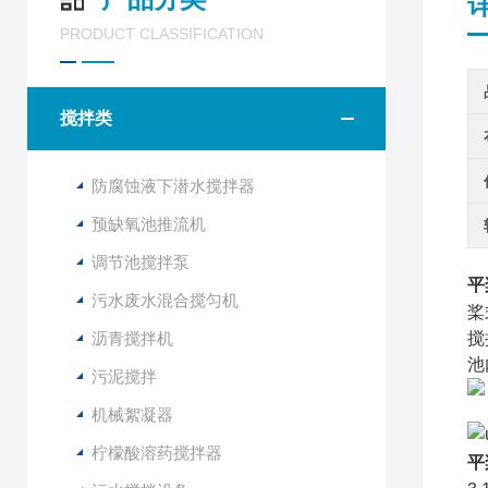
PRODUCT CLASSIFICATION
搅拌类
防腐蚀液下潜水搅拌器
预缺氧池推流机
调节池搅拌泵
平
污水废水混合搅匀机
桨
沥青搅拌机
搅
池
污泥搅拌
机械絮凝器
柠檬酸溶药搅拌器
平