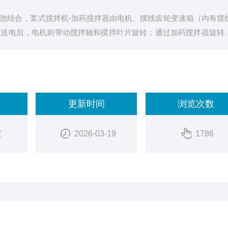
池结合，桨式搅拌机-加药搅拌器由电机、摆线齿轮变速箱（内有摆
机送电后，电机则带动搅拌轴和搅拌叶片旋转；通过加药搅拌器旋转
分结合并反应，缩短了药剂与水的混合时间，大幅度提高的药剂的使
更新时间
浏览次数
家
2026-03-19
1786