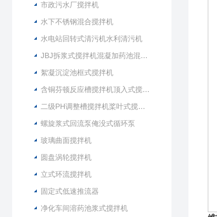
市政污水厂搅拌机
水下不锈钢混合搅拌机
水电站回转式清污机水利清污机
JBJ拆浆式搅拌机混凝加药池混合型搅拌器
絮凝沉淀池框式搅拌机
含铜芬顿反应槽搅拌机顶入式搅拌器
二级PH调整槽搅拌机桨叶式搅拌器
螺旋浆式回流泵俺没式循环泵
玻璃曲面搅拌机
圆盘涡轮搅拌机
立式环流搅拌机
固定式低速推流器
净化车间溶药池浆式搅拌机