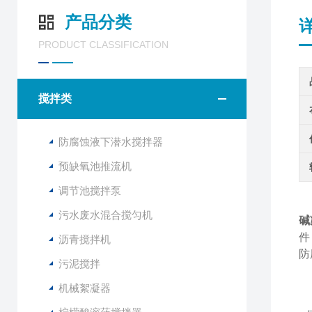
产品分类
PRODUCT CLASSIFICATION
搅拌类
防腐蚀液下潜水搅拌器
预缺氧池推流机
调节池搅拌泵
污水废水混合搅匀机
碱
件
沥青搅拌机
防
污泥搅拌
机械絮凝器