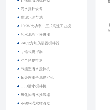
柠檬酸溶药搅拌器
污水搅拌设备
排泥水调节池
10KW大功率冲压式高速工业搅拌设备
污水池液下推进器
PAC2方加药装置搅拌器
，锚式搅拌器
混合区搅拌器
节能型潜水搅拌机
预处理组合池搅拌机
QJB潜水搅拌机
氧化沟潜水推流器
不锈钢潜水推流器