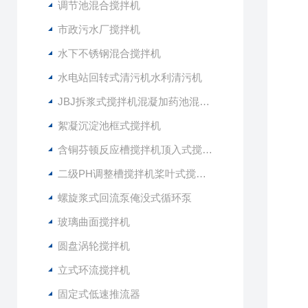
调节池混合搅拌机
市政污水厂搅拌机
水下不锈钢混合搅拌机
水电站回转式清污机水利清污机
JBJ拆浆式搅拌机混凝加药池混合型搅拌器
絮凝沉淀池框式搅拌机
含铜芬顿反应槽搅拌机顶入式搅拌器
二级PH调整槽搅拌机桨叶式搅拌器
螺旋浆式回流泵俺没式循环泵
玻璃曲面搅拌机
圆盘涡轮搅拌机
立式环流搅拌机
固定式低速推流器