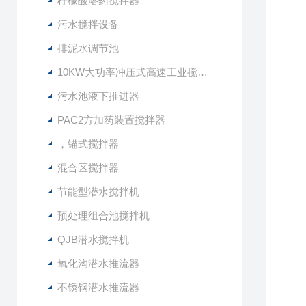
柠檬酸溶药搅拌器
污水搅拌设备
排泥水调节池
10KW大功率冲压式高速工业搅拌设备
污水池液下推进器
PAC2方加药装置搅拌器
，锚式搅拌器
混合区搅拌器
节能型潜水搅拌机
预处理组合池搅拌机
QJB潜水搅拌机
氧化沟潜水推流器
不锈钢潜水推流器