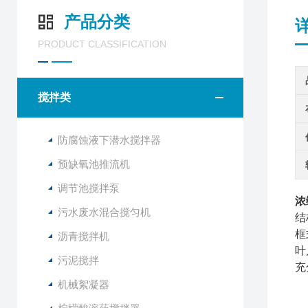
产品分类
PRODUCT CLASSIFICATION
搅拌类
防腐蚀液下潜水搅拌器
预缺氧池推流机
调节池搅拌泵
浓
污水废水混合搅匀机
结
框
沥青搅拌机
叶
污泥搅拌
充
机械絮凝器