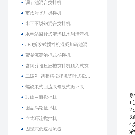
调节池混合搅拌机
市政污水厂搅拌机
水下不锈钢混合搅拌机
水电站回转式清污机水利清污机
JBJ拆浆式搅拌机混凝加药池混合型搅拌器
絮凝沉淀池框式搅拌机
含铜芬顿反应槽搅拌机顶入式搅拌器
二级PH调整槽搅拌机桨叶式搅拌器
螺旋浆式回流泵俺没式循环泵
系
玻璃曲面搅拌机
1
圆盘涡轮搅拌机
2
3
立式环流搅拌机
4
固定式低速推流器
浓