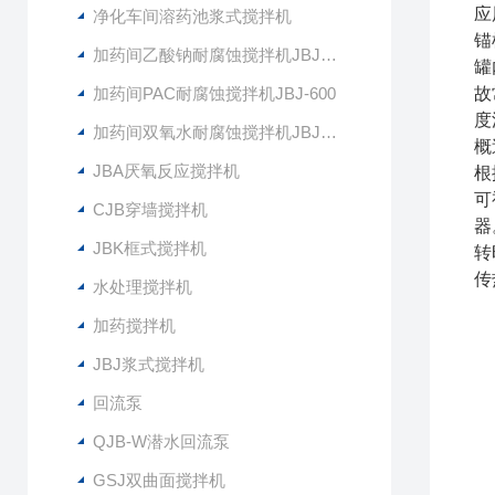
应
净化车间溶药池浆式搅拌机
锚
加药间乙酸钠耐腐蚀搅拌机JBJ-400
罐
加药间PAC耐腐蚀搅拌机JBJ-600
故
度
加药间双氧水耐腐蚀搅拌机JBJ-300
概
JBA厌氧反应搅拌机
根
可
CJB穿墙搅拌机
器
JBK框式搅拌机
转
传
水处理搅拌机
加药搅拌机
JBJ浆式搅拌机
回流泵
QJB-W潜水回流泵
GSJ双曲面搅拌机