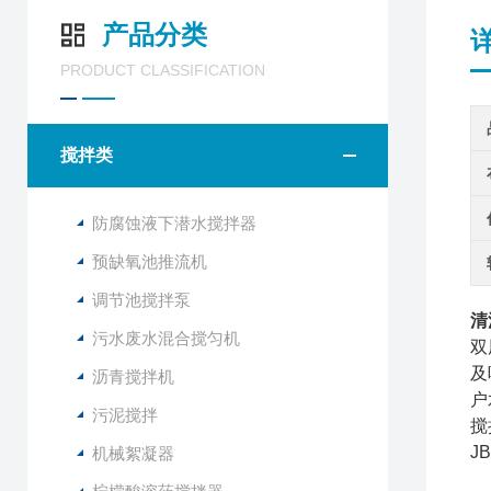
产品分类
PRODUCT CLASSIFICATION
搅拌类
防腐蚀液下潜水搅拌器
预缺氧池推流机
调节池搅拌泵
清
污水废水混合搅匀机
双
及
沥青搅拌机
户
污泥搅拌
搅
J
机械絮凝器