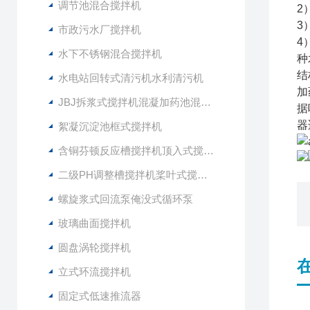
调节池混合搅拌机
2
3
市政污水厂搅拌机
4
水下不锈钢混合搅拌机
种
结
水电站回转式清污机水利清污机
加
JBJ拆浆式搅拌机混凝加药池混合型搅拌器
据
器
絮凝沉淀池框式搅拌机
含铜芬顿反应槽搅拌机顶入式搅拌器
二级PH调整槽搅拌机桨叶式搅拌器
螺旋浆式回流泵俺没式循环泵
玻璃曲面搅拌机
圆盘涡轮搅拌机
立式环流搅拌机
固定式低速推流器