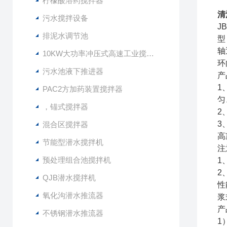
柠檬酸溶药搅拌器
清
污水搅拌设备
J
排泥水调节池
型
轴
10KW大功率冲压式高速工业搅拌设备
环
污水池液下推进器
产
1
PAC2方加药装置搅拌器
匀
，锚式搅拌器
2
3
混合区搅拌器
高
节能型潜水搅拌机
注
预处理组合池搅拌机
1
2
QJB潜水搅拌机
性
氧化沟潜水推流器
浆
产
不锈钢潜水推流器
1