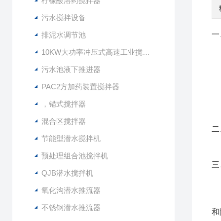
柠檬酸溶药搅拌器
污水搅拌设备
一
排泥水调节池
10KW大功率冲压式高速工业搅拌设备
1
污水池液下推进器
2
3
PAC2方加药装置搅拌器
4
，锚式搅拌器
5
混合区搅拌器
二
节能型潜水搅拌机
预处理组合池搅拌机
三
QJB潜水搅拌机
混
氧化沟潜水推流器
低
不锈钢潜水推流器
和