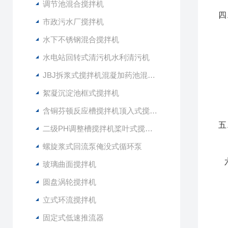
调节池混合搅拌机
四
市政污水厂搅拌机
水下不锈钢混合搅拌机
Q
1
水电站回转式清污机水利清污机
2
JBJ拆浆式搅拌机混凝加药池混合型搅拌器
3
4
絮凝沉淀池框式搅拌机
含铜芬顿反应槽搅拌机顶入式搅拌器
五
二级PH调整槽搅拌机桨叶式搅拌器
螺旋浆式回流泵俺没式循环泵
六
玻璃曲面搅拌机
为
圆盘涡轮搅拌机
立式环流搅拌机
固定式低速推流器
4