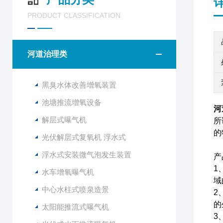
PRODUCT CLASSIFICATION
河道治理类
黑臭水体改善增氧装置
池塘推流增氧设备
河
解层式曝气机
所
的
光伏解层式复氧机 浮水式
浮水式安装微气泡发生装置
产
1
水车增氧曝气机
域
中心水柱式喷泉造景
2
的
太阳能推流式曝气机
3