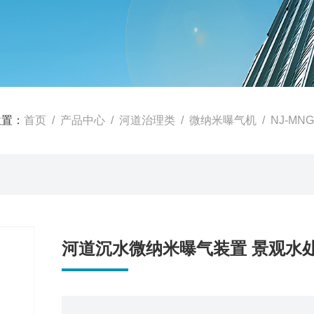
位置：
首页
/
产品中心
/
河道治理类
/
微纳米曝气机
/ NJ-M
河道沉水微纳米曝气装置 景观水