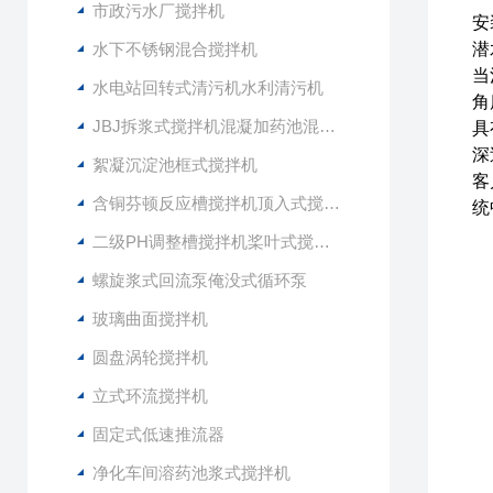
市政污水厂搅拌机
安
水下不锈钢混合搅拌机
潜
当
水电站回转式清污机水利清污机
角
JBJ拆浆式搅拌机混凝加药池混合型搅拌器
具
深
絮凝沉淀池框式搅拌机
客
含铜芬顿反应槽搅拌机顶入式搅拌器
统
二级PH调整槽搅拌机桨叶式搅拌器
螺旋浆式回流泵俺没式循环泵
玻璃曲面搅拌机
圆盘涡轮搅拌机
立式环流搅拌机
固定式低速推流器
净化车间溶药池浆式搅拌机