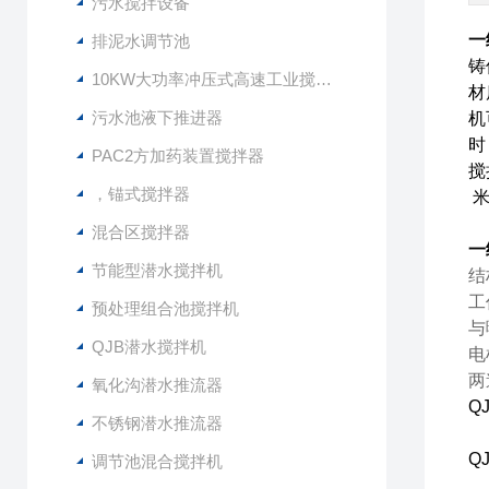
污水搅拌设备
一
排泥水调节池
铸
10KW大功率冲压式高速工业搅拌设备
材
污水池液下推进器
机
时
PAC2方加药装置搅拌器
搅
，锚式搅拌器
米
混合区搅拌器
一
节能型潜水搅拌机
结
工
预处理组合池搅拌机
与
QJB潜水搅拌机
电
两
氧化沟潜水推流器
Q
不锈钢潜水推流器
Q
调节池混合搅拌机