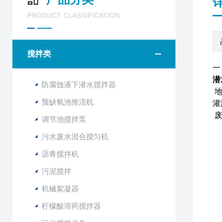
PRODUCT CLASSIFICATION
搅拌类
一
潜
防腐蚀液下潜水搅拌器
地
预缺氧池推流机
灌
废
调节池搅拌泵
污水废水混合搅匀机
沥青搅拌机
污泥搅拌
机械絮凝器
柠檬酸溶药搅拌器