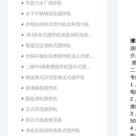
市政污水厂搅拌机
水下不锈钢混合搅拌机
水电站回转式清污机水利清污机
JBJ拆浆式搅拌机混凝加药池混合型搅拌器
潜
絮凝沉淀池框式搅拌机
连
介
含铜芬顿反应槽搅拌机顶入式搅拌器
潜
二级PH调整槽搅拌机桨叶式搅拌器
二
螺旋浆式回流泵俺没式循环泵
专
1
玻璃曲面搅拌机
电
圆盘涡轮搅拌机
2
接
立式环流搅拌机
3
固定式低速推流器
5
4
净化车间溶药池浆式搅拌机
电