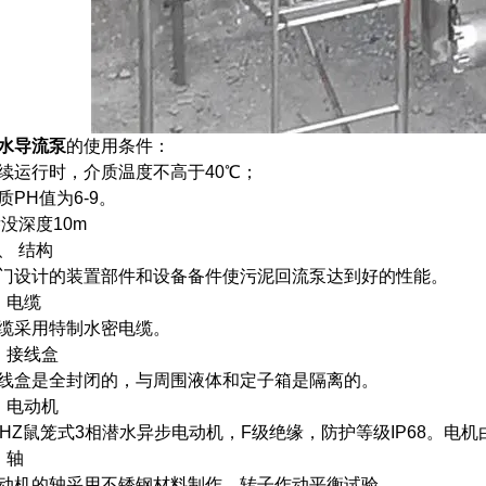
水导流泵
的使用条件：
续运行时，介质温度不高于40℃；
质PH值为6-9。
没深度10m
、 结构
门设计的装置部件和设备备件使污泥回流泵达到好的性能。
．电缆
缆采用特制水密电缆。
．接线盒
线盒是全封闭的，与周围液体和定子箱是隔离的。
．电动机
0HZ鼠笼式3相潜水异步电动机，F级绝缘，防护等级IP68。电
．轴
动机的轴采用不锈钢材料制作，转子作动平衡试验。