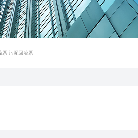
水导流泵 污泥回流泵