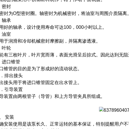
．密封
密封为O型密封圈。轴密封为机械密封，将油室与周围介质隔离
．轴承
用好的轴承，设计使用寿命可达100，000小时以上。
．油室
用于润滑和冷却机械密封摩擦副，并隔离渗透液。
．叶轮
轮有三枚叶片，叶片宽而薄，表面光滑呈后掠式。因此达到无阻
．进口锥管
口锥管的目的是为了形成好的流动状态。
0．排出接头
出接头用于将进口锥管固定在出水管上。
1．引导装置
导装置由两根管子（导管）和上方导管夹具所组成。
、 安装
确安装使用是该泵长久、正常运转的基本保证，特别提醒用户不