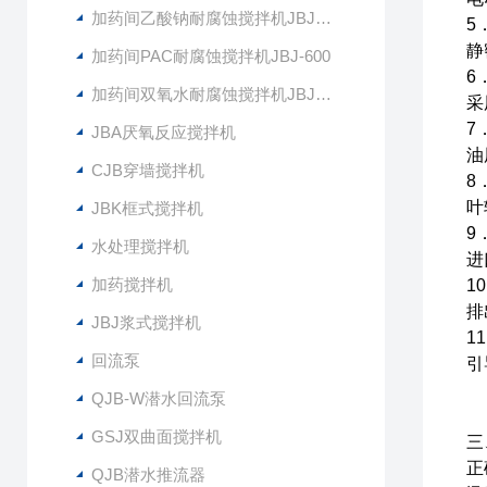
加药间乙酸钠耐腐蚀搅拌机JBJ-400
5
静
加药间PAC耐腐蚀搅拌机JBJ-600
6
加药间双氧水耐腐蚀搅拌机JBJ-300
采
7
JBA厌氧反应搅拌机
油
CJB穿墙搅拌机
8
叶
JBK框式搅拌机
9
水处理搅拌机
进
加药搅拌机
1
排
JBJ浆式搅拌机
1
回流泵
引
QJB-W潜水回流泵
GSJ双曲面搅拌机
三
正
QJB潜水推流器