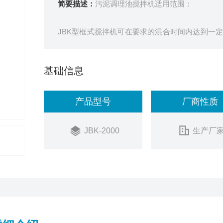
简要描述：
污泥调理池搅拌机适用范围：
JBK型框式搅拌机可在要求的混合时间内达到一
并可适应水量的变化以适用于各种水量的水厂用
混合、反应及池或容器内不同比重的有机或无机液
基础信息
产品型号
厂商性质
JBK-2000
生产厂