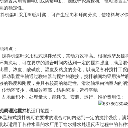
动装置采用普通电机或防爆电机、摆线针轮减速机，驱动装置主
高的稳定性。
拌机桨叶采用90度叶桨，可产生径向和环向分流，使物料与水
能特点：
、搅拌机桨叶采用框式搅拌形式，其动力效率高。根据池型及搅
环向流动，可在要求的混合时间内达到一定的搅拌强度，满足混
比重、浓度、酸碱度、温度及粘度的变化，以满足各种搅拌工况
、驱动装置主轴通过联轴器与搅拌轴联接，搅拌轴间均采用法兰
够的强度和刚度，并具有较高的稳定性。滑动轴承由油室内的润
、传动环节少，机械效率高，结构紧凑，运行平稳；
、占地面积小，处理量大，能耗低。安装、运行、维护费用低；
泥调理池搅拌机
适用范围：
BK型框式搅拌机可在要求的混合时间内达到一定的搅拌强度，
化以适用于各种水量的水厂用于给水排水处理反应过程中的各种