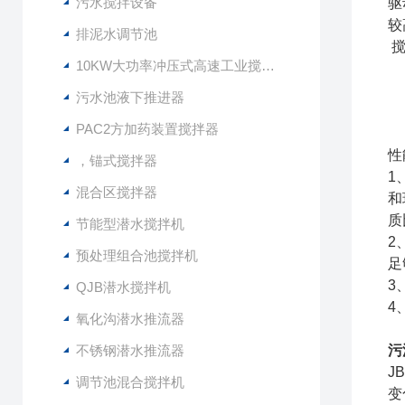
污水搅拌设备
驱
较
排泥水调节池
搅
10KW大功率冲压式高速工业搅拌设备
污水池液下推进器
PAC2方加药装置搅拌器
性
，锚式搅拌器
1
混合区搅拌器
和
质
节能型潜水搅拌机
2
预处理组合池搅拌机
足
3
QJB潜水搅拌机
4
氧化沟潜水推流器
不锈钢潜水推流器
污
J
调节池混合搅拌机
变