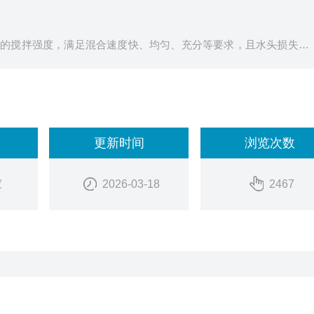
定的搅拌强度，满足混合速度快、均匀、充分等要求，且水头损失小
于给水排水处理反应过程中的各种水处理药剂的溶解或原水与混凝剂
体的液相搅拌混合。
更新时间
浏览次数
家
2026-03-18
2467