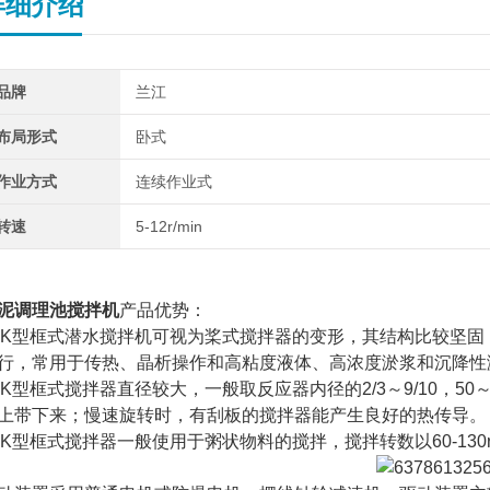
详细介绍
品牌
兰江
布局形式
卧式
作业方式
连续作业式
转速
5-12r/min
泥调理池搅拌机
产品优势：
BK型框式潜水搅拌机可视为桨式搅拌器的变形，其结构比较坚
行，常用于传热、晶析操作和高粘度液体、高浓度淤浆和沉降性
BK型框式搅拌器直径较大，一般取反应器内径的2/3～9/10，5
上带下来；慢速旋转时，有刮板的搅拌器能产生良好的热传导。
BK型框式搅拌器一般使用于粥状物料的搅拌，搅拌转数以60-130r/m