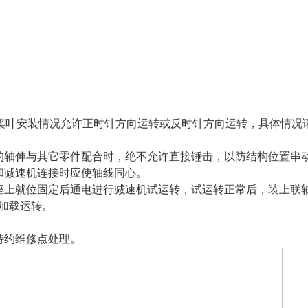
拌桨叶安装情况允许正时针方向运转或反时针方向运转，具体情况
输入轴的轴伸与其它零件配合时，绝不允许直接锤击，以防结构位置串
和减速机连接时应使轴线同心。
座上就位固定后通电进行减速机试运转，试运转正常后，装上联
加载运转。
特约维修点处理。