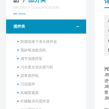
PRODUCT CLASSIFICATION
搅拌类
防腐蚀液下潜水搅拌器
预缺氧池推流机
调节池搅拌泵
污水废水混合搅匀机
污
J
沥青搅拌机
进
污泥搅拌
J
壁
机械絮凝器
J
柠檬酸溶药搅拌器