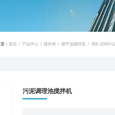
位置：
首页
/
产品中心
/
搅拌类
/
调节池搅拌泵
/ JBK-200
污泥调理池搅拌机