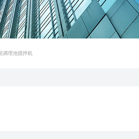
0污泥调理池搅拌机