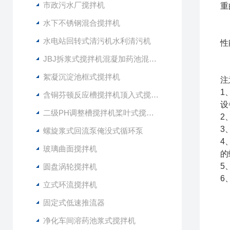
市政污水厂搅拌机
重
水下不锈钢混合搅拌机
水电站回转式清污机水利清污机
性
JBJ拆浆式搅拌机混凝加药池混合型搅拌器
絮凝沉淀池框式搅拌机
注
1
含铜芬顿反应槽搅拌机顶入式搅拌器
设
二级PH调整槽搅拌机桨叶式搅拌器
2
3
螺旋浆式回流泵俺没式循环泵
4
玻璃曲面搅拌机
的
5
圆盘涡轮搅拌机
6
立式环流搅拌机
固定式低速推流器
净化车间溶药池浆式搅拌机