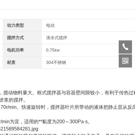
动力类型
电动
搅拌方式
潜水式搅拌
电机功率
0.75kw
材质
304不锈钢
固，搅动物料量大。框式搅拌器与容器壁间隙较小，有利于传热过
淤浆的搅拌。
0～70r/min。快速旋转时，搅拌器叶片所带动的液体把静止层从反
in为宜，适用的**黏度为200～300Pa·s。