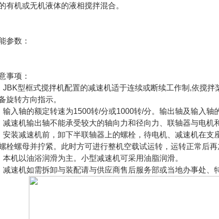
的有机或无机液体的液相搅拌混合。
能参数：
意事项：
、JBK型框式搅拌机配置的减速机适于连续或断续工作制,依搅
备旋转方向指示。
、输入轴的额定转速为1500转/分或1000转/分。输出轴及
、减速机输出轴不能承受较大的轴向力和径向力、联轴器与电机
、安装减速机前，卸下半联轴器上的螺栓，待电机、减速机在支
螺栓螺母并拧紧。此时方可进行整机空载试运转，运转正常后再
、本机以油浴润滑为主。小型减速机可采用油脂润滑。
、减速机如需拆卸与装配请与供应商售后服务部或当地办事处、