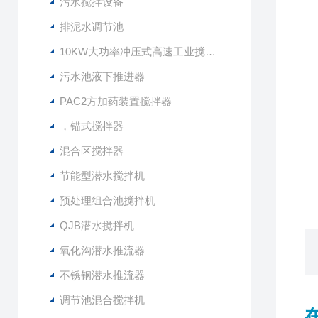
4
污水搅拌设备
排泥水调节池
10KW大功率冲压式高速工业搅拌设备
亦
污水池液下推进器
PAC2方加药装置搅拌器
1
2
，锚式搅拌器
3
混合区搅拌器
节能型潜水搅拌机
预处理组合池搅拌机
QJB潜水搅拌机
氧化沟潜水推流器
不锈钢潜水推流器
调节池混合搅拌机