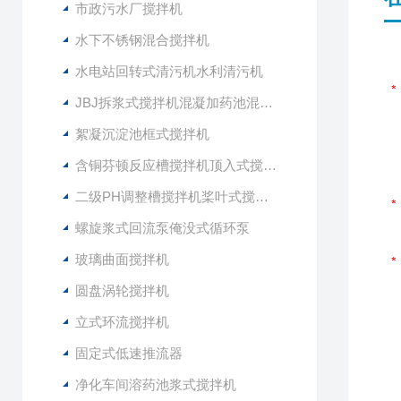
市政污水厂搅拌机
水下不锈钢混合搅拌机
水电站回转式清污机水利清污机
JBJ拆浆式搅拌机混凝加药池混合型搅拌器
絮凝沉淀池框式搅拌机
含铜芬顿反应槽搅拌机顶入式搅拌器
二级PH调整槽搅拌机桨叶式搅拌器
螺旋浆式回流泵俺没式循环泵
玻璃曲面搅拌机
圆盘涡轮搅拌机
立式环流搅拌机
固定式低速推流器
净化车间溶药池浆式搅拌机