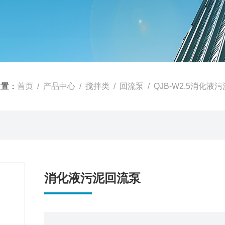
位置：
首页
/
产品中心
/
搅拌类
/
回流泵
/ QJB-W2.5消化液
消化液污泥回流泵