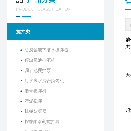
PRODUCT CLASSIFICATION
搅拌类
消
态
防腐蚀液下潜水搅拌器
预缺氧池推流机
调节池搅拌泵
大
污水废水混合搅匀机
沥青搅拌机
一
污泥搅拌
1
超
机械絮凝器
2
柠檬酸溶药搅拌器
3