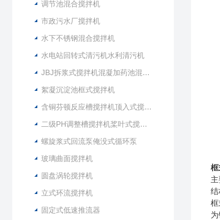
调节池混合搅拌机
市政污水厂搅拌机
水下不锈钢混合搅拌机
水电站回转式清污机水利清污机
JBJ拆浆式搅拌机混凝加药池混合型搅拌器
絮凝沉淀池框式搅拌机
含铜芬顿反应槽搅拌机顶入式搅拌器
二级PH调整槽搅拌机桨叶式搅拌器
螺旋浆式回流泵俺没式循环泵
玻璃曲面搅拌机
框
圆盘涡轮搅拌机
主
结
立式环流搅拌机
框
固定式低速推流器
为