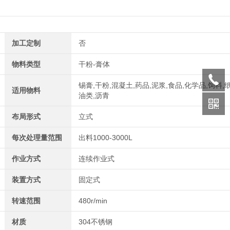
加工定制
否
物料类型
干粉-膏体
锡膏,干粉,混凝土,药品,泥浆,食品,化学品,饲料,纸
适用物料
油类,沥青
布局形式
立式
每次处理量范围
出料1000-3000L
作业方式
连续作业式
装置方式
固定式
转速范围
480r/min
材质
304不锈钢