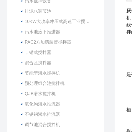
污水搅拌设备
厌
排泥水调节池
机
10KW大功率冲压式高速工业搅拌设备
线
污水池液下推进器
拌
PAC2方加药装置搅拌器
，锚式搅拌器
混合区搅拌器
将
节能型潜水搅拌机
是
预处理组合池搅拌机
经
QJB潜水搅拌机
启
氧化沟潜水推流器
槽
不锈钢潜水推流器
q
调节池混合搅拌机
提