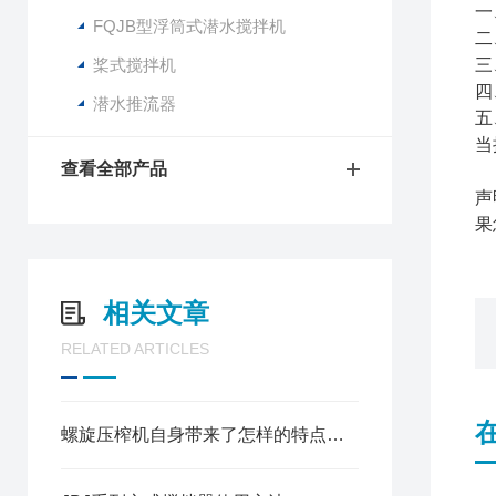
一
FQJB型浮筒式潜水搅拌机
二
桨式搅拌机
三
四
潜水推流器
五
当
查看全部产品
声
果
相关文章
RELATED ARTICLES
螺旋压榨机自身带来了怎样的特点呢？