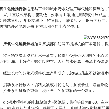
氧生化池搅拌器
适用与工业和城市污水处理厂曝气池和厌氧池，
，采用 直联式结构，能耗低，效率高;叶轮通过精铸或冲压成型
针轮减速机， 配备功率小，转速低，叶轮直径大，服务面积广
的功能外还能外还兼 有推流和创建水流的作用。
厌氧生化池搅拌器
如果磨损部件妨碍了搅拌机的正常运转，将
不锈钢潜水搅拌机水平放置，检查油位是否达到轴的中心线以
否有泄漏。上好注油螺钉以密封。因油与水分离，先流出液体说
过长时间的浆式搅拌机生产和研究，总结出几点不锈钢潜水
动泵不转原因：填料太紧或叶轮之间，泵被卡住，堵塞杂物；
：拆开泵明确杂物或锈；校正弯曲的轴或轴的一个新的。
jb潜水搅拌机的电机绕组为F级绝缘，防护等级为IP68。在
高，能 有效的防止沉淀，根据工艺要求，直联式潜水搅拌可配用