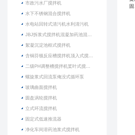
市政污水厂搅拌机
固
水下不锈钢混合搅拌机
水电站回转式清污机水利清污机
JBJ拆浆式搅拌机混凝加药池混合型搅拌器
絮凝沉淀池框式搅拌机
含铜芬顿反应槽搅拌机顶入式搅拌器
二级PH调整槽搅拌机桨叶式搅拌器
螺旋浆式回流泵俺没式循环泵
玻璃曲面搅拌机
圆盘涡轮搅拌机
立式环流搅拌机
固定式低速推流器
净化车间溶药池浆式搅拌机