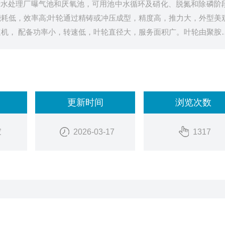
污水处理厂曝气池和厌氧池，可用池中水循环及硝化、脱氮和除磷阶
能耗低，效率高;叶轮通过精铸或冲压成型，精度高，推力大，外型美
速机， 配备功率小，转速低，叶轮直径大，服务面积广。叶轮由聚胺
有搅拌的功能外还能外还兼 有推流和创建水流的
更新时间
浏览次数
家
2026-03-17
1317