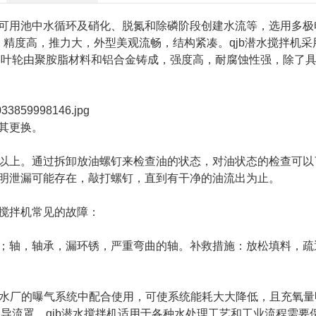
可用池中水循环及硝化、脱氮和除磷阶段创建水流等，选用多极
，精度高，推力大，外型美观流畅，结构紧凑。qjb潜水搅拌机采
。叶轮由聚胺脂材料和铝合金铸成，强度高，耐腐蚀性强，除了
其更换。
上。通过拆卸放油螺钉来检查油的状态，对油状态的检查可以
明泄漏可能存在，敲打螺钉，直到有干净的油流出为止。
搅拌机常见的故障：
轴，轴承，漏环锈，严重弯曲的轴。补救措施：放松填料，疏
污水厂的曝气系统中配合使用，可使系统能耗大大降低，且充氧量
导流罩。qjb潜水搅拌机适用于各种水处理工艺和工业流程需要