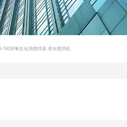
00/3-740厌氧生化池搅拌器 潜水搅拌机