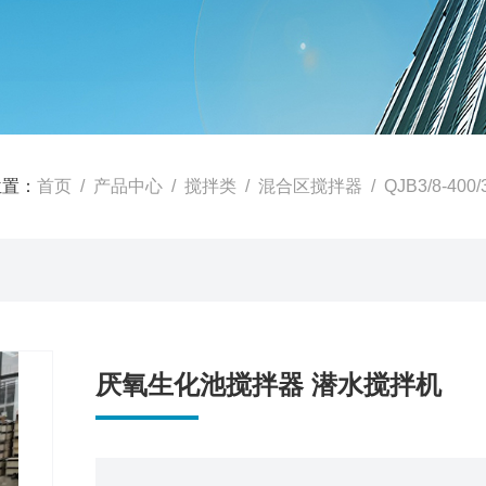
位置：
首页
/
产品中心
/
搅拌类
/
混合区搅拌器
/ QJB3/8-4
厌氧生化池搅拌器 潜水搅拌机