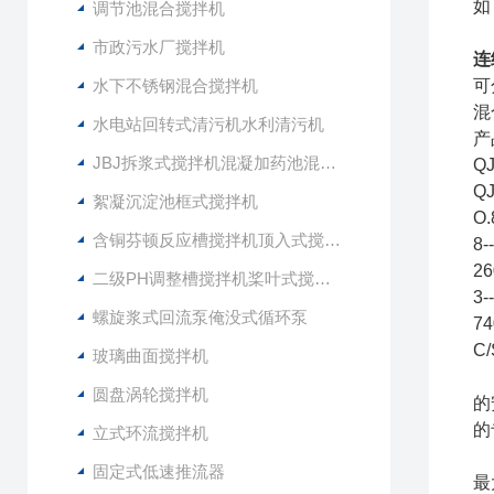
如
调节池混合搅拌机
所
市政污水厂搅拌机
连
水下不锈钢混合搅拌机
可
混
水电站回转式清污机水利清污机
产
JBJ拆浆式搅拌机混凝加药池混合型搅拌器
QJ
Q
絮凝沉淀池框式搅拌机
O
含铜芬顿反应槽搅拌机顶入式搅拌器
8
2
二级PH调整槽搅拌机桨叶式搅拌器
3-
螺旋浆式回流泵俺没式循环泵
74
C
玻璃曲面搅拌机
圆盘涡轮搅拌机
的
的
立式环流搅拌机
当
固定式低速推流器
最