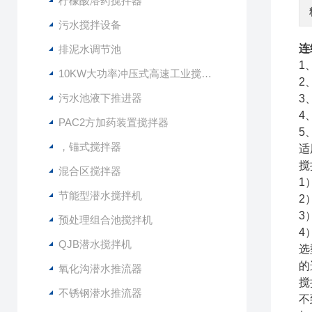
柠檬酸溶药搅拌器
污水搅拌设备
连
排泥水调节池
1
10KW大功率冲压式高速工业搅拌设备
2
污水池液下推进器
3
4
PAC2方加药装置搅拌器
5
，锚式搅拌器
适
搅
混合区搅拌器
1
节能型潜水搅拌机
2
3
预处理组合池搅拌机
4
QJB潜水搅拌机
选
的
氧化沟潜水推流器
搅
不锈钢潜水推流器
不