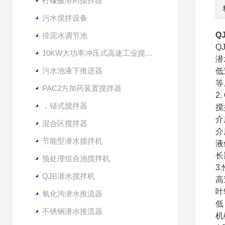
柠檬酸溶药搅拌器
污水搅拌设备
Q
排泥水调节池
Q
10KW大功率冲压式高速工业搅拌设备
潜
污水池液下推进器
低
等
PAC2方加药装置搅拌器
2.
，锚式搅拌器
搅
介
混合区搅拌器
介
节能型潜水搅拌机
液
长
预处理组合池搅拌机
3
QJB潜水搅拌机
高
叶
氧化沟潜水推流器
低
不锈钢潜水推流器
机