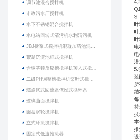
4
调节池混合搅拌机
QJ
市政污水厂搅拌机
S
水下不锈钢混合搅拌机
叶
叶
水电站回转式清污机水利清污机
叶
JBJ拆浆式搅拌机混凝加药池混合型搅拌器
电
电
絮凝沉淀池框式搅拌机
潜
含铜芬顿反应槽搅拌机顶入式搅拌器
5
装
二级PH调整槽搅拌机桨叶式搅拌器
所
螺旋浆式回流泵俺没式循环泵
结
每
玻璃曲面搅拌机
持
圆盘涡轮搅拌机
技
本
立式环流搅拌机
推
固定式低速推流器
设