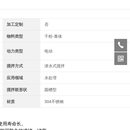
加工定制
否
物料类型
干粉-膏体
动力类型
电动
搅拌方式
潜水式搅拌
应用领域
水处理
搅拌鼓形状
圆槽型
材质
304不锈钢
使用寿命长。