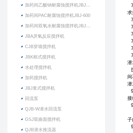
加药间乙酸钠耐腐蚀搅拌机JBJ-400
7
求
加药间PAC耐腐蚀搅拌机JBJ-600
7
加药间双氧水耐腐蚀搅拌机JBJ-300
7
7
JBA厌氧反应搅拌机
7
CJB穿墙搅拌机
7
7
JBK框式搅拌机
潜
水处理搅拌机
搅
间
加药搅拌机
潜
JBJ浆式搅拌机
9
接
回流泵
9
QJB-W潜水回流泵
采
GSJ双曲面搅拌机
子
9
QJB潜水推流器