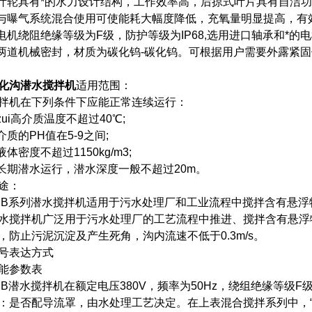
.叶轮具有*的水力设计结构，工作效率高，后掠式叶片具有自洁
.与曝气系统混合使用可使能耗大幅度降低，充氧量明显提高，有
.电机绕阻绝缘等级为F级，防护等级为IP68,选用进口轴承和*
.两道机械密封，材质为碳化钨-碳化钨。可根据用户需要外露紧
化沟潜水搅拌机
适用范围：
拌机在下列条件下应能正常连续运行：
.zui高介质温度不超过40℃;
.介质的PH值在5-9之间;
.液体密度不超过1150kg/m3;
.长期潜水运行，潜水深度一般不超过20m。
途：
JB系列潜水搅拌机适用于污水处理厂和工业流程中搅拌含有悬浮
水搅拌机广泛用于污水处理厂的工艺流程中推进、搅拌含有悬浮
，防止污泥沉淀及产生死角，沟内流速不低于0.3m/s。
号表达方式
能参数表
JB潜水搅拌机在额定电压380V，频率为50Hz，绕组绝缘等级F
：是否配导流罩，由水处理工艺决定。在上表混合搅拌系列中，