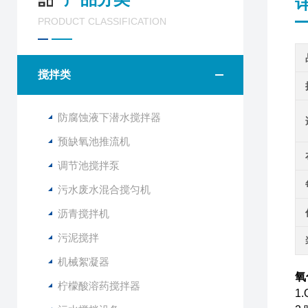
PRODUCT CLASSIFICATION
搅拌类
防腐蚀液下潜水搅拌器
预缺氧池推流机
调节池搅拌泵
污水废水混合搅匀机
沥青搅拌机
污泥搅拌
机械絮凝器
氧
柠檬酸溶药搅拌器
1