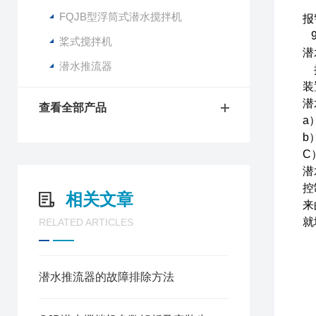
润
FQJB型浮筒式潜水搅拌机
报
9
桨式搅拌机
潜
潜水推流器
搅
装
潜
查看全部产品
a
b
C
潜
控
相关文章
来
就
RELATED ARTICLES
潜水推流器的故障排除方法