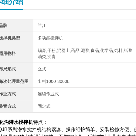
详细介绍
品牌
兰江
搅拌机类型
多功能搅拌机
锡膏,干粉,混凝土,药品,泥浆,食品,化学品,饲料,纸浆,
适用物料
油类,沥青
布局形式
立式
每次处理量范围
出料1000-3000L
作业方式
连续作业式
装置方式
固定式
化沟潜水搅拌机
特点：
.QJB系列潜水搅拌机结构紧凑、操作维护简单、安装检修方便、