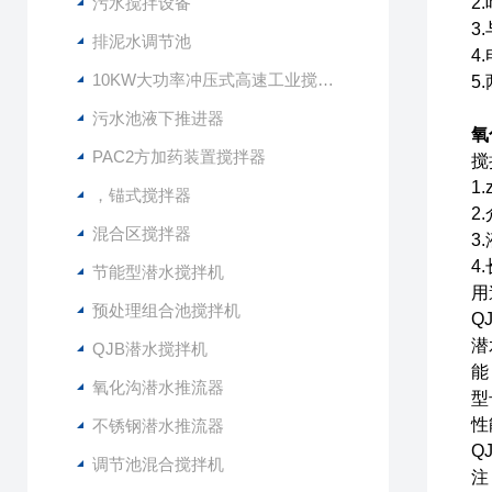
污水搅拌设备
2
3
排泥水调节池
4
10KW大功率冲压式高速工业搅拌设备
5
污水池液下推进器
氧
PAC2方加药装置搅拌器
搅
1
，锚式搅拌器
2
混合区搅拌器
3
4
节能型潜水搅拌机
用
预处理组合池搅拌机
Q
潜
QJB潜水搅拌机
能
氧化沟潜水推流器
型
性
不锈钢潜水推流器
Q
调节池混合搅拌机
注