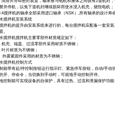
滑并冷却密封装置，轴承座与电机和液体之间设有2道机封，
警并停机，以免下道机封继续损坏而使水浸入机壳，烧毁电机；
.4搅拌机的轴承全部采用进口轴承（NSK）,所有轴承的设计寿命
水搅拌机安装系统
拌机的提升由安装系统来进行的，每台搅拌机应配备一套安装
置。
水搅拌机搅拌机主要零部件材质规定如下：
）机壳、端盖、过流零部件采用材质不锈钢；
）叶片材质为不锈钢；
）外露紧固件采用的材质为不锈钢；
水搅拌机控制方式
制箱带有起/停控制按钮运行指示灯、紧急停车按钮，自动/手动
的开、停命令，当切换到手动时，可就地手动控制开停。
地控制箱可实现设备的自保护，具有过热、过流和泄漏保护功能