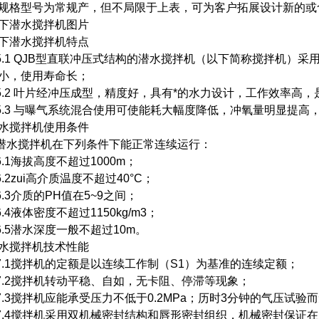
规格型号为常规产，但不局限于上表，可为客户拓展设计新的或
下潜水搅拌机图片
下潜水搅拌机特点
.1 QJB型直联冲压式结构的潜水搅拌机（以下简称搅拌机）
小，使用寿命长；
.2 叶片经冲压成型，精度好，具有*的水力设计，工作效率高，
.3 与曝气系统混合使用可使能耗大幅度降低，冲氧量明显提高
水搅拌机使用条件
水搅拌机在下列条件下能正常连续运行：
.1海拔高度不超过1000m；
.2zui高介质温度不超过40°C；
.3介质的PH值在5~9之间；
.4液体密度不超过1150kg/m3；
.5潜水深度一般不超过10m。
水搅拌机技术性能
.1搅拌机的定额是以连续工作制（S1）为基准的连续定额；
.2搅拌机转动平稳、自如，无卡阻、停滞等现象；
.3搅拌机应能承受压力不低于0.2MPa；历时3分钟的气压试验
.4搅拌机采用双机械密封结构和唇形密封组织，机械密封保证在1