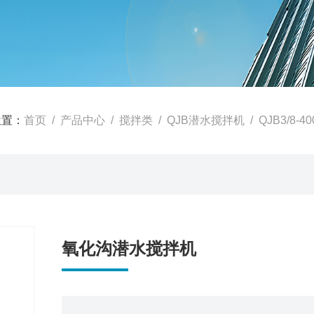
位置：
首页
/
产品中心
/
搅拌类
/
QJB潜水搅拌机
/ QJB3/8-
氧化沟潜水搅拌机