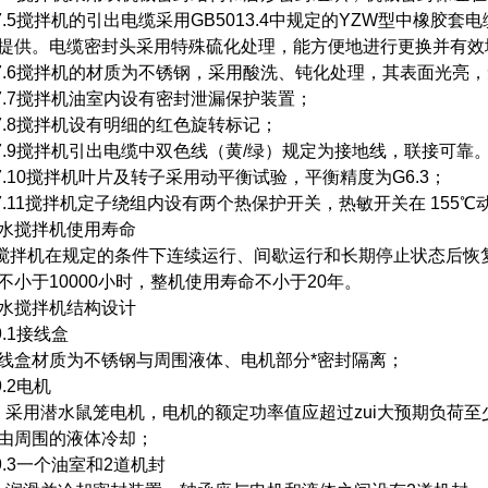
.5搅拌机的引出电缆采用GB5013.4中规定的YZW型中橡胶
提供。电缆密封头采用特殊硫化处理，能方便地进行更换并有效
.6搅拌机的材质为不锈钢，采用酸洗、钝化处理，其表面光亮
.7搅拌机油室内设有密封泄漏保护装置；
.8搅拌机设有明细的红色旋转标记；
.9搅拌机引出电缆中双色线（黄/绿）规定为接地线，联接可靠
.10搅拌机叶片及转子采用动平衡试验，平衡精度为G6.3；
.11搅拌机定子绕组内设有两个热保护开关，热敏开关在 155℃
水搅拌机使用寿命
拌机在规定的条件下连续运行、间歇运行和长期停止状态后恢复
不小于10000小时，整机使用寿命不小于20年。
水搅拌机结构设计
.1接线盒
线盒材质为不锈钢与周围液体、电机部分*密封隔离；
.2电机
用潜水鼠笼电机，电机的额定功率值应超过zui大预期负荷至少1
由周围的液体冷却；
.3一个油室和2道机封