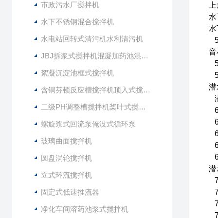
市政污水厂搅拌机
上
水
水下不锈钢混合搅拌机
水
水电站回转式清污机水利清污机
5
音
JBJ拆浆式搅拌机混凝加药池混合型搅拌器
5
絮凝沉淀池框式搅拌机
5
潜
含铜芬顿反应槽搅拌机顶入式搅拌器
潜
二级PH调整槽搅拌机桨叶式搅拌器
6
6
螺旋浆式回流泵俺没式循环泵
6
玻璃曲面搅拌机
6
6
圆盘涡轮搅拌机
潜
立式环流搅拌机
7
固定式低速推流器
7
7
净化车间溶药池浆式搅拌机
7