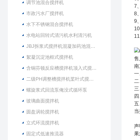
调节池混合搅拌机
7
市政污水厂搅拌机
8
9
水下不锈钢混合搅拌机
1
水电站回转式清污机水利清污机
1
JBJ拆浆式搅拌机混凝加药池混合型搅拌器
絮凝沉淀池框式搅拌机
售
南
含铜芬顿反应槽搅拌机顶入式搅拌器
一
二级PH调整槽搅拌机桨叶式搅拌器
二
三
螺旋浆式回流泵俺没式循环泵
四
玻璃曲面搅拌机
五
当
圆盘涡轮搅拌机
立式环流搅拌机
声
固定式低速推流器
果