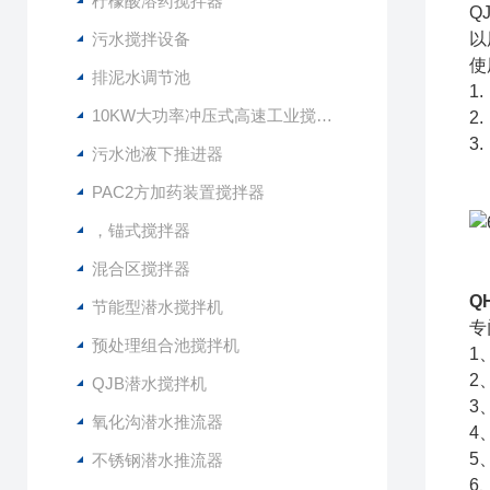
柠檬酸溶药搅拌器
Q
污水搅拌设备
以
使
排泥水调节池
1
10KW大功率冲压式高速工业搅拌设备
2
3
污水池液下推进器
PAC2方加药装置搅拌器
，锚式搅拌器
混合区搅拌器
Q
节能型潜水搅拌机
专
预处理组合池搅拌机
1
2
QJB潜水搅拌机
3
氧化沟潜水推流器
4
5
不锈钢潜水推流器
6