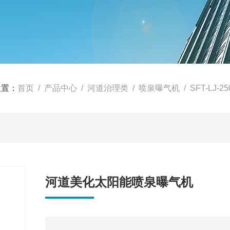
位置：
首页
/
产品中心
/
河道治理类
/
喷泉曝气机
/ SFT-L
河道美化太阳能喷泉曝气机