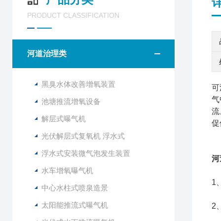
PRODUCT CLASSIFICATION
河道治理类
黑臭水体改善增氧装置
可
气
池塘推流增氧设备
流
解层式曝气机
促
光伏解层式复氧机 浮水式
浮水式安装微气泡发生装置
河
水车增氧曝气机
1
中心水柱式喷泉造景
太阳能推流式曝气机
2