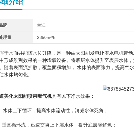
详细介绍
品牌
兰江
处理量
2850m³/h
浮于水面并能随水位升降，是一种由太阳能发电让潜水电机带动
中形成景观效果的一种增氧设备。将底层水体提升至表层水体，
。随着表面流扩散，覆盖面积增加， 水体的表面张力，提高气
使水体均匀化。
道美化太阳能喷泉曝气机
具有以下净水效果：
、 水体上下循环，提高水体流动性，消减水体死角；
、垂直循环流，迅速交换上下层水体，提升底层溶解氧；