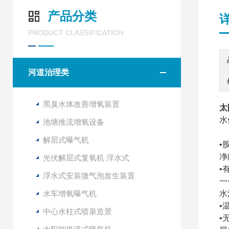
产品分类
PRODUCT CLASSIFICATION
河道治理类
黑臭水体改善增氧装置
太
水
池塘推流增氧设备
解层式曝气机
•
净
光伏解层式复氧机 浮水式
•
浮水式安装微气泡发生装置
一
水车增氧曝气机
水
•
中心水柱式喷泉造景
•