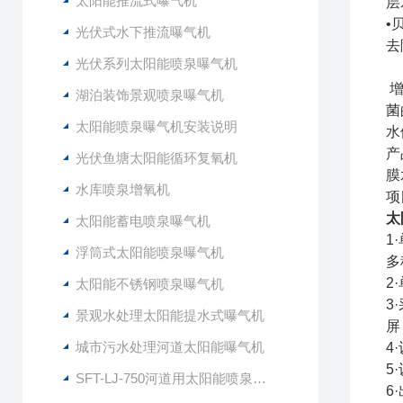
太阳能推流式曝气机
层
•
光伏式水下推流曝气机
去
光伏系列太阳能喷泉曝气机
增
湖泊装饰景观喷泉曝气机
菌
太阳能喷泉曝气机安装说明
水
产
光伏鱼塘太阳能循环复氧机
膜
水库喷泉增氧机
项
太
太阳能蓄电喷泉曝气机
1
浮筒式太阳能喷泉曝气机
多
2
太阳能不锈钢喷泉曝气机
3
景观水处理太阳能提水式曝气机
屏
城市污水处理河道太阳能曝气机
4
5
SFT-LJ-750河道用太阳能喷泉式曝气机
6