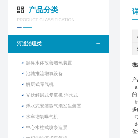
产品分类
PRODUCT CLASSIFICATION
河道治理类
黑臭水体改善增氧装置
微
池塘推流增氧设备
产
解层式曝气机
a
的
光伏解层式复氧机 浮水式
b
浮水式安装微气泡发生装置
多
水车增氧曝气机
c
d
中心水柱式喷泉造景
位