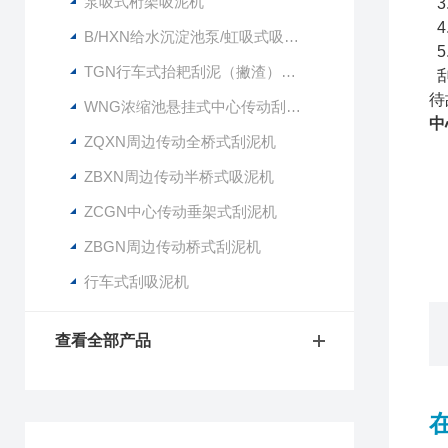
泵吸式桁架吸泥机
3
4
B/HXN给水沉淀池泵/虹吸式吸泥机
5
TGN行车式抬耙刮泥（撇渣）机行车式刮吸泥机
刮
待
WNG浓缩池悬挂式中心传动刮泥机
中
ZQXN周边传动全桥式刮泥机
ZBXN周边传动半桥式吸泥机
ZCGN中心传动垂架式刮泥机
ZBGN周边传动桥式刮泥机
行车式刮吸泥机
查看全部产品