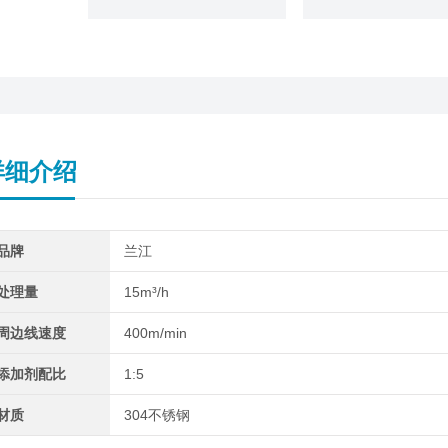
详细介绍
品牌
兰江
处理量
15m³/h
周边线速度
400m/min
添加剂配比
1:5
材质
304不锈钢