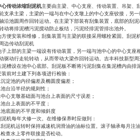
中心传动浓缩刮泥机
主要由主梁、中心支座、传动装置、吊架、
轮支承主梁，主梁的一端与在中心支墩上的中心支座铰接，另一
轴沿池圆周作回转运动。在主梁下部装有刮集装置，底部的刮泥
转动将排泥槽污泥搅动防止板结，污泥经排泥管排出池外。
方便安装和维修，刮集装置与主梁的联接采用螺栓紧固。刮泥
周边传动刮泥机
子上部的主梁一端设有传动装置，另一端与池中心的中心支座
动驱动行走轮转动，从而带动大梁作回转运动。吉丰科技新型周
泥槽设在池中心底部。刮泥板不断将污泥刮集在集泥槽内由排
装前对土建下列各项进行检验：
.沉淀池的内径偏差及椭圆度偏差；
.池台沿半径的规则性；
.中心支墩基础面与池台上表面的尺寸误差；
.池台上表面的不平度；
.池底面的不平度和倾斜度
泥机每年大修一次。在维修保养时应做到：
.刮泥机运转时保持减速机润滑油的油标位置。滚子轴承每月注
.检查水上零件联接是否松动。