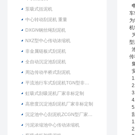
泵吸式括泥机
车
中心转动刮泥机 重量
为
机
DXGN钢丝绳刮泥机
为
NXZ型中心传动浓缩机
型
池
非金属链板式刮泥机
传
全自动沉淀池刮泥机
集
安
周边传动半桥式刮泥机
1
平流池行车式刮泥机TGN型非标定制
2
3
虹吸式刮吸泥机厂家非标定制
4
高密度沉淀池刮泥机厂家非标定制
5
沉淀池中心刮泥机ZCGN型厂家供应
刮
1
污泥浓缩池中心传动浓缩机
2