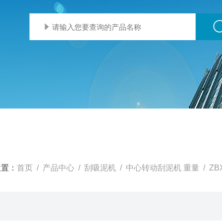
位置：
首页
/
产品中心
/
刮吸泥机
/
中心转动刮泥机 重量
/ Z