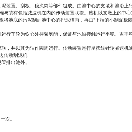
刮泥装置、刮板、稳流筒等部件组成。由池中心的支墩和池沿上
端与装有包括减速机在内的传动装置联接。该机以支墩上的中心
板将池底的污泥刮到池中心的排泥槽内，再由*下端的小刮泥板
机运行车轮为铁心外挂聚氨酯，保证与池沿接触运行平稳。吉丰
相联，并以其为轴作圆周运行。传动装置是行星摆线针轮减速机
边传动刮泥机
泥管排出池外。
油一次。