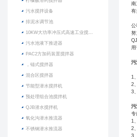
柠檬酸溶药搅拌器
南
污水搅拌设备
有
排泥水调节池
公
10KW大功率冲压式高速工业搅拌设备
努
Q
污水池液下推进器
用
PAC2方加药装置搅拌器
污
，锚式搅拌器
混合区搅拌器
1
2
节能型潜水搅拌机
3
预处理组合池搅拌机
污
QJB潜水搅拌机
专
氧化沟潜水推流器
1
2
不锈钢潜水推流器
3