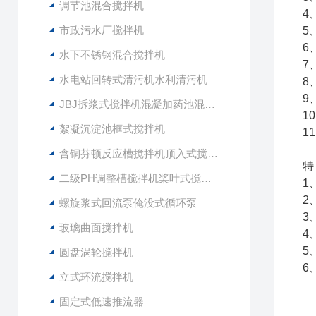
调节池混合搅拌机
4
市政污水厂搅拌机
5
6
水下不锈钢混合搅拌机
7
水电站回转式清污机水利清污机
8
9
JBJ拆浆式搅拌机混凝加药池混合型搅拌器
1
絮凝沉淀池框式搅拌机
1
含铜芬顿反应槽搅拌机顶入式搅拌器
特
二级PH调整槽搅拌机桨叶式搅拌器
1
2
螺旋浆式回流泵俺没式循环泵
3
玻璃曲面搅拌机
4
5
圆盘涡轮搅拌机
6
立式环流搅拌机
固定式低速推流器